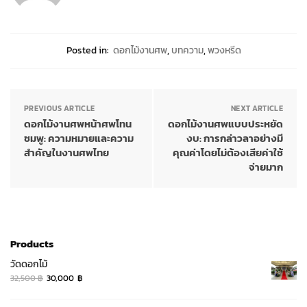
Posted in:
ดอกไม้งานศพ
,
บทความ
,
พวงหรีด
PREVIOUS ARTICLE
NEXT ARTICLE
ดอกไม้งานศพหน้าศพโทน
ดอกไม้งานศพแบบประหยัด
ชมพู: ความหมายและความ
งบ: การกล่าวลาอย่างมี
สำคัญในงานศพไทย
คุณค่าโดยไม่ต้องเสียค่าใช้
จ่ายมาก
Products
วัดดอกไม้
Original
Current
32,500
฿
30,000
฿
price
price
was:
is: