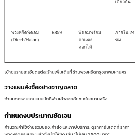
เดียวกัน
พวงหรีดพัดลม
฿899
พัดลมพร้อม
ภายใน 24
(Dtech/Hatari)
ตกแต่ง
ชม.
ดอกไม้
เข้าชมรายละเอียดแต่ละร้านเพิ่มเติมที่ ร้านพวงหรีดกรุงเทพมหานคร
วางแผนสั่งซื้ออย่างชาญฉลาด
กำหนดกรอบงานแบบนักกีฬา แล้วสอยชัยชนะในสนามจริง
กำหนดงบประมาณชัดเจน
คำนวณค่าใช้จ่ายรวมซอง, ค่าส่ง และภาษีบริการ. ดูราคาอัปเดตที่ ราคา
พวงหรีดกรุงเทพ แล้วตั้งเป้าให้ชัด เช่น “ไม่เกิน 2,500 บาท”