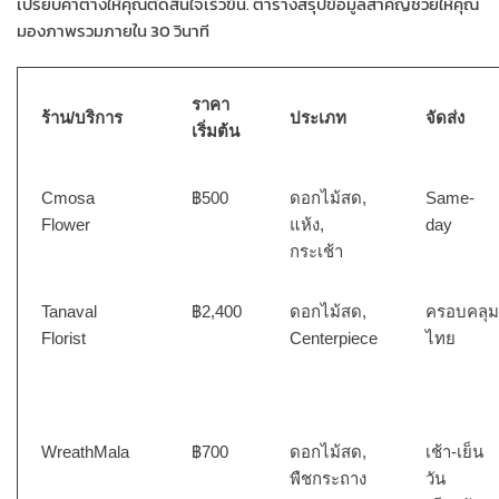
เปรียบค่าต่างให้คุณตัดสินใจเร็วขึ้น. ตารางสรุปข้อมูลสำคัญช่วยให้คุณ
มองภาพรวมภายใน 30 วินาที
ราคา
ร้าน/บริการ
ประเภท
จัดส่ง
เริ่มต้น
Cmosa
฿500
ดอกไม้สด,
Same-
Flower
แห้ง,
day
กระเช้า
Tanaval
฿2,400
ดอกไม้สด,
ครอบคลุ
Florist
Centerpiece
ไทย
WreathMala
฿700
ดอกไม้สด,
เช้า-เย็น
พืชกระถาง
วัน