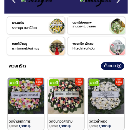
ดอกไม้งานศพ
พวงหรีด
ร้านดอกไม้งานศพ
ราคาถูก ดอกไม้สด
ดอกไม้ เมรุ
พวงหรีด พัดลม
เราจัดดอกไม้หน้าเมรุ
Hitachi ส่งถึงวัด
พวงหรีด
ทั้งหมด
ขายดี
ขายดี
ขายดี
วัดชำนิหัตถการ
วัดจันทวงศาราม
วัดวัวลำพอง
1,300
฿
1,300
฿
1,300
฿
1,500
฿
1,500
฿
1,500
฿