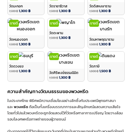
วัดมะกอก
วัดราชาธิวาส
วัดดิสหงษาราม
1,300
฿
1,300
฿
1,300
฿
1,500
฿
1,500
฿
1,500
฿
ขายดี
ขายดี
ขายดี
วัดตะพาน
1,300
฿
1,500
฿
วัดหนองจอก
วัดมหาพฤฒาราม
1,300
฿
1,300
฿
1,500
฿
1,500
฿
ขายดี
ขายดี
ขายดี
วัดดวงแข
วัดภาษี
1,300
฿
1,500
฿
1,500
฿
1,800
฿
วัดศิริพงษ์ธรรมนิมิต
1,300
฿
1,500
฿
ความสำคัญทางวัฒนธรรมของพวงหรีด
ในประเทศไทย พิธีศพมีความเชื่อมโยงอย่างลึกซึ้งกับประเพณีพุทธศาสนา
และ
พวงหรีด
ถือเป็นทั้งเครื่องบรรณาการและสัญลักษณ์แสดงความเสียใจ
โดยทั่วไปแล้วพวงหรีดจะถูกจัดแสดงไว้ที่วัดหรือศาลาการเปรียญ โดยวางล้อม
รอบโลงศพหรือภาพถ่ายของผู้วายชนม์
ต่างจากดอกไม้ไว้อาลัยแบบตะวันตกที่มักเน้นความหมายส่วนตัว พวงหรีดไทยมี