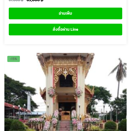
67,000
฿
price
price
was:
is:
อ่านเพิ่ม
67,000 ฿.
65,000 ฿.
สั่งซื้อผ่าน Line
-15%