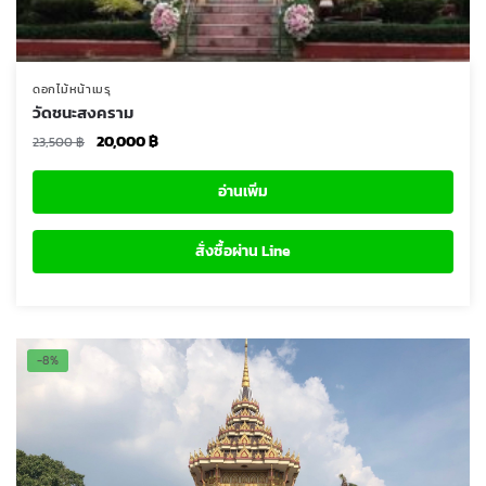
ดอกไม้หน้าเมรุ
วัดชนะสงคราม
Original
Current
20,000
฿
23,500
฿
price
price
was:
is:
อ่านเพิ่ม
23,500 ฿.
20,000 ฿.
สั่งซื้อผ่าน Line
-8%