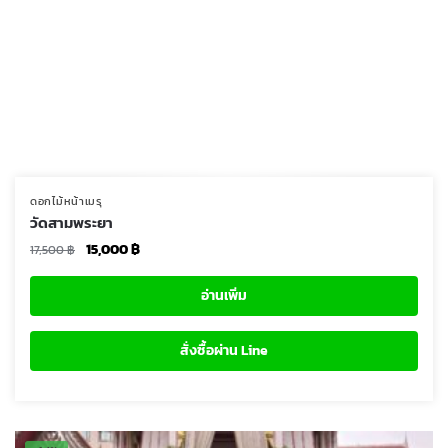
ดอกไม้หน้าเมรุ
วัดสามพระยา
Original
Current
15,000
฿
17,500
฿
price
price
was:
is:
อ่านเพิ่ม
17,500 ฿.
15,000 ฿.
สั่งซื้อผ่าน Line
-14%