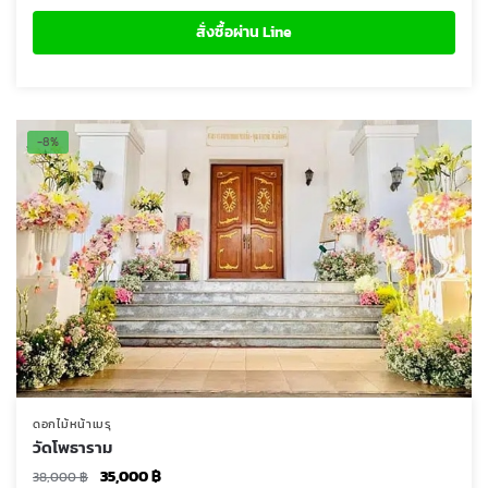
-8%
ดอกไม้หน้าเมรุ
วัดโพธาราม
Original
Current
35,000
฿
38,000
฿
price
price
was:
is:
อ่านเพิ่ม
38,000 ฿.
35,000 ฿.
สั่งซื้อผ่าน Line