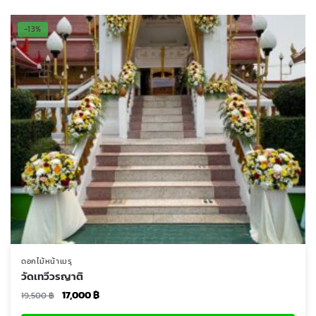
-13%
ดอกไม้หน้าเมรุ
วัดเทวีวรญาติ
Original
Current
17,000
฿
19,500
฿
price
price