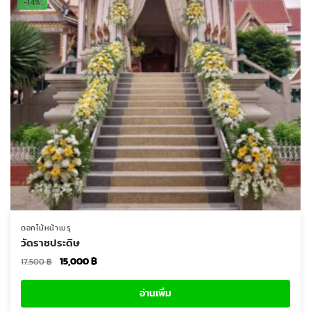
ดอกไม้หน้าเมรุ
วัดราชประดิษ
Original
Current
15,000
฿
17,500
฿
price
price
was:
is:
อ่านเพิ่ม
17,500 ฿.
15,000 ฿.
สั่งซื้อผ่าน Line