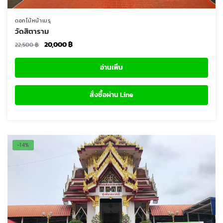
ดอกไม้หน้าเมรุ
วัดสิตาราม
Original
Current
20,000
฿
22,500
฿
price
price
was:
is:
อ่านเพิ่ม
22,500 ฿.
20,000 ฿.
สั่งซื้อผ่าน Line
-14%