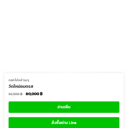
ดอกไม้หน้าเมรุ
วัดใหม่อมตรส
Original
Current
80,000
฿
82,500
฿
price
price
was:
is:
อ่านเพิ่ม
82,500 ฿.
80,000 ฿.
สั่งซื้อผ่าน Line