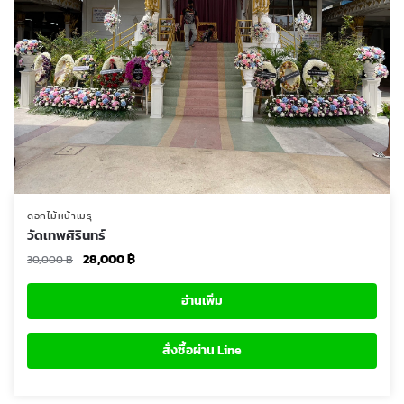
ดอกไม้หน้าเมรุ
วัดเทพศิรินทร์
Original
Current
28,000
฿
30,000
฿
price
price
was:
is:
อ่านเพิ่ม
30,000 ฿.
28,000 ฿.
สั่งซื้อผ่าน Line