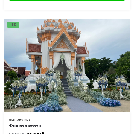
-3%
ดอกไม้หน้าเมรุ
วัดมหรรณพาราม
Original
Current
65,000
฿