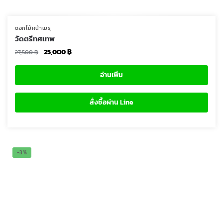
ดอกไม้หน้าเมรุ
วัดตรีทศเทพ
Original
Current
25,000
฿
27,500
฿
price
price
was:
is:
อ่านเพิ่ม
27,500 ฿.
25,000 ฿.
สั่งซื้อผ่าน Line
-3%