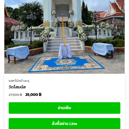
ดอกไม้หน้าเมรุ
วัดโสมนัส
Original
Current
25,000
฿
27,500
฿
price
price
was:
is:
อ่านเพิ่ม
27,500 ฿.
25,000 ฿.
สั่งซื้อผ่าน Line