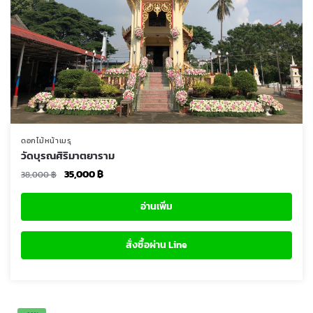
ดอกไม้หน้าเมรุ
วัดบุรณศิริมาตยาราม
Original
Current
35,000
฿
38,000
฿
price
price
was:
is:
อ่านเพิ่ม
38,000 ฿.
35,000 ฿.
สั่งซื้อผ่าน Line