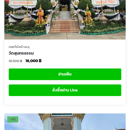
ดอกไม้หน้าเมรุ
วัดสุนทรธรรม
Original
Current
16,000
฿
18,500
฿
price
price
was:
is:
อ่านเพิ่ม
18,500 ฿.
16,000 ฿.
สั่งซื้อผ่าน Line
-9%