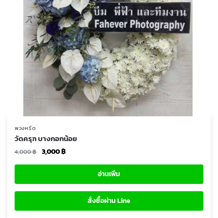
พวงหรีด
วัดครุฑ บางกอกน้อย
Original
Current
3,000
฿
4,000
฿
price
price
was:
is:
อ่านเพิ่ม
4,000 ฿.
3,000 ฿.
สั่งซื้อผ่าน Line