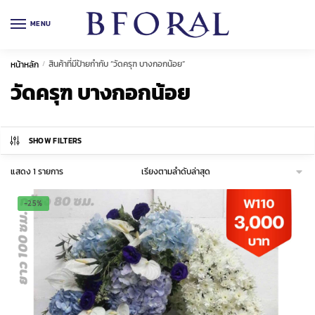
Skip
Skip
to
to
MENU
navigation
content
สินค้าที่มีป้ายกำกับ “วัดครุฑ บางกอกน้อย”
หน้าหลัก
/
วัดครุฑ บางกอกน้อย
SHOW FILTERS
แสดง 1 รายการ
-25%