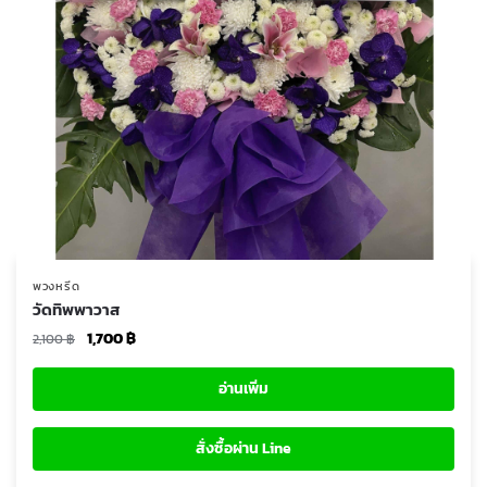
พวงหรีด
วัดทิพพาวาส
Original
Current
1,700
฿
2,100
฿
price
price
was:
is:
อ่านเพิ่ม
2,100 ฿.
1,700 ฿.
สั่งซื้อผ่าน Line