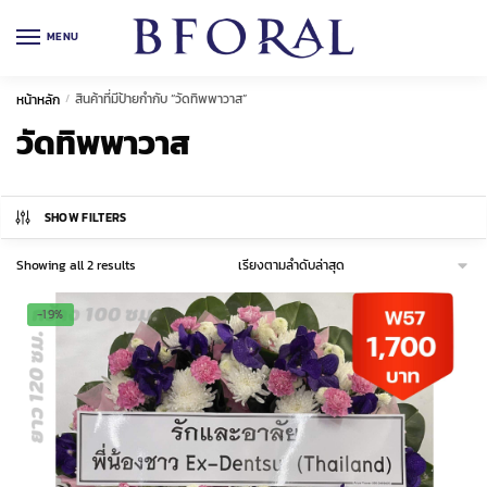
Skip
Skip
to
to
MENU
navigation
content
สินค้าที่มีป้ายกำกับ “วัดทิพพาวาส”
หน้าหลัก
/
วัดทิพพาวาส
SHOW FILTERS
Sorted
Showing all 2 results
by
latest
-19%