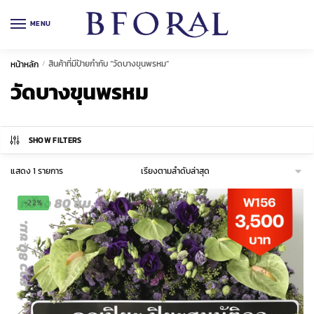
Skip
Skip
to
to
MENU
navigation
content
สินค้าที่มีป้ายกำกับ “วัดบางขุนพรหม”
หน้าหลัก
/
วัดบางขุนพรหม
SHOW FILTERS
แสดง 1 รายการ
-22%