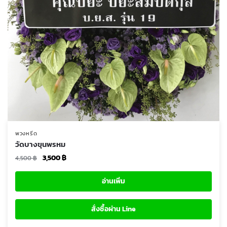
พวงหรีด
วัดบางขุนพรหม
Original
Current
3,500
฿
4,500
฿
price
price
was:
is:
อ่านเพิ่ม
4,500 ฿.
3,500 ฿.
สั่งซื้อผ่าน Line