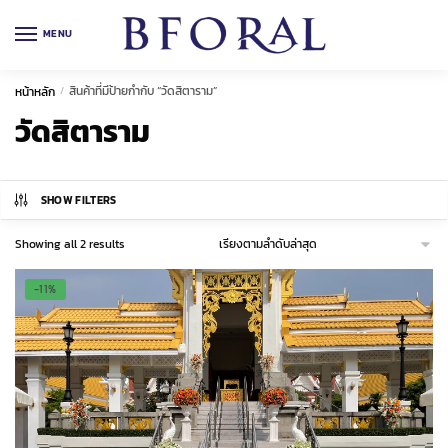
Skip
Skip
to
to
MENU
navigation
content
สินค้าที่มีป้ายกำกับ “วัดสิตาราม”
หน้าหลัก
/
วัดสิตาราม
SHOW FILTERS
Sorted
Showing all 2 results
by
latest
-11%