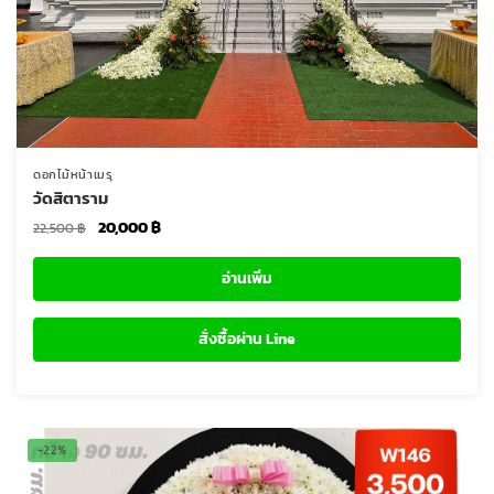
ดอกไม้หน้าเมรุ
วัดสิตาราม
Original
Current
20,000
฿
22,500
฿
price
price
was:
is:
อ่านเพิ่ม
22,500 ฿.
20,000 ฿.
สั่งซื้อผ่าน Line
-22%