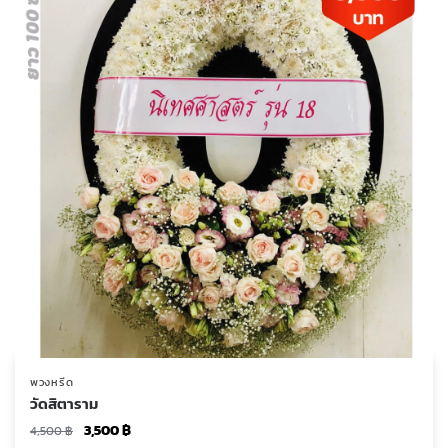
พวงหรีด
วัดสิตาราม
Original
Current
3,500
฿
4,500
฿