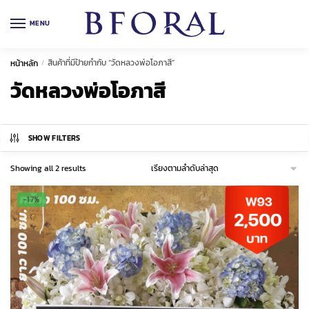
Skip
Skip
to
to
MENU
navigation
content
สินค้าที่มีป้ายกำกับ “วัดหลวงพ่อโอภาสี”
หน้าหลัก
/
วัดหลวงพ่อโอภาสี
SHOW FILTERS
Sorted
Showing all 2 results
by
latest
-17%