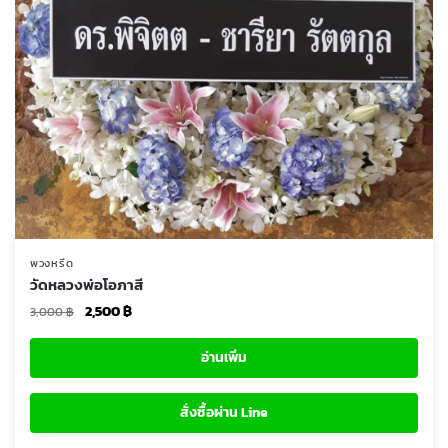
พวงหรีด
วัดหลวงพ่อโอภาสี
Original
Current
2,500
฿
3,000
฿
price
price
was:
is:
อ่านเพิ่ม
3,000 ฿.
2,500 ฿.
สั่งซื้อผ่าน Line