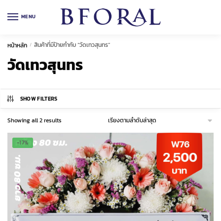
Skip
Skip
to
to
MENU
navigation
content
สินค้าที่มีป้ายกำกับ “วัดเทวสุนทร”
หน้าหลัก
/
วัดเทวสุนทร
SHOW FILTERS
Sorted
Showing all 2 results
by
latest
-17%