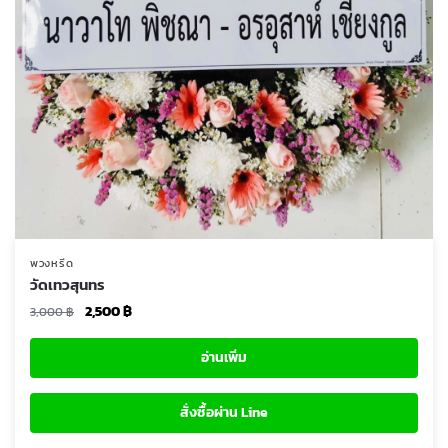
พวงหรีด
วัดเทวสุนทร
Original
Current
2,500
฿
3,000
฿
price
price
was:
is:
อ่านเพิ่ม
3,000 ฿.
2,500 ฿.
สั่งซื้อผ่าน Line