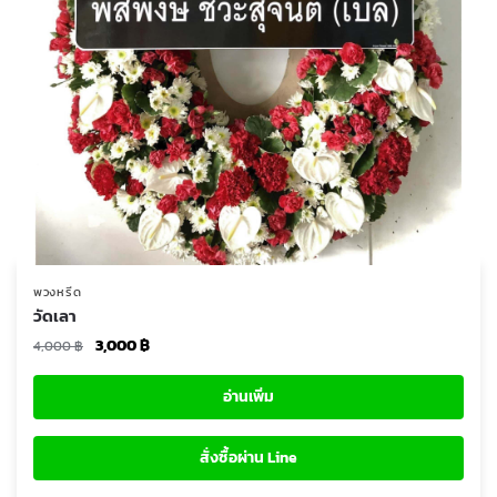
พวงหรีด
วัดเลา
Original
Current
3,000
฿
4,000
฿
price
price
was:
is:
อ่านเพิ่ม
4,000 ฿.
3,000 ฿.
สั่งซื้อผ่าน Line