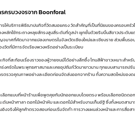
การครบวงจรจาก Boonforal
การให้บริการพิธีฌาปนกิจที่วัดสมอแครง วัดสำคัญที่เป็นที่นิยมของครอบ
กใช้กระถางหลุยส์ทรงสูงสี่ระดับที่ดูสง่า ผูกชั้นด้วยริบบิ้นสีขาวประดับ
ญจมาศที่คัดมาจากแปลงเกษตรในจังหวัดเชียงใหม่และเชียงราย ส่วนพื้นรอบ
งวัดที่มีการจัดเรียงพวงหรีดอย่างเป็นระเบียบ
่สะท้อนเรื่องราวของผู้วายชนม์ได้อย่างลึกซึ้ง โทนสีฟ้าขาวเหมาะสำหรั
ที่เคร่งครัดในพระพุทธศาสนาและเคยอุปถัมภ์วัดมายาวนาน ทุกแบบสามารถปรั
การตรวจคุณภาพอย่างละเอียดก่อนจัดส่งออกจากร้าน ทั้งความสดใหม่ของ
เลือกแบบที่หน้าร้านเพื่อพูดคุยกับนักออกแบบโดยตรง พร้อมเลือกชนิดดอกไม
ระดับหน้าศาลา ดอกไม้หน้าหีบ และดอกไม้สำหรับงานเก็บอัฐิ ซึ่งทั้งหมดสาม
งจริงให้ลูกค้าตรวจสอบก่อนเริ่มจัดทำ การวางแผนล่วงหน้าและการสื่อสาร