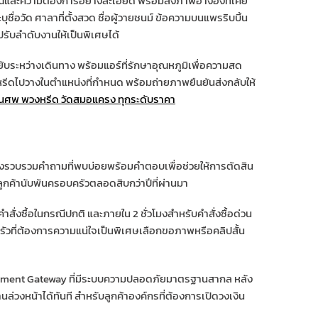
าณและความต้องการอย่างละเอียด พร้อมส่งภาพอ้างอิงที่เคย
ื่อวัด ศาลาที่ตั้งสวด ชื่อผู้วายชนม์ ข้อความบนแพรริบบิ้น
่อปรับลำดับงานให้เป็นพิเศษได้
ระหว่างเดินทาง พร้อมแอร์ที่รักษาอุณหภูมิเพื่อความสด
หรีดไปวางในตำแหน่งที่กำหนด พร้อมถ่ายภาพยืนยันส่งกลับให้
ศพ พวงหรีด วัดสมอแครง ทุกระดับราคา
าจึงรวบรวมคำถามที่พบบ่อยพร้อมคำตอบเพื่อช่วยให้การตัดสิน
ูกค้านับพันครอบครัวตลอดสิบกว่าปีที่ผ่านมา
สั่งซื้อในกรณีปกติ และภายใน 2 ชั่วโมงสำหรับคำสั่งซื้อด่วน
รัวที่ต้องการความแน่ใจเป็นพิเศษเลือกขอภาพหรือคลิปสั้น
Payment Gateway ที่มีระบบความปลอดภัยมาตรฐานสากล หลัง
วงหน้าได้ทันที สำหรับลูกค้าองค์กรที่ต้องการเปิดวงเงิน