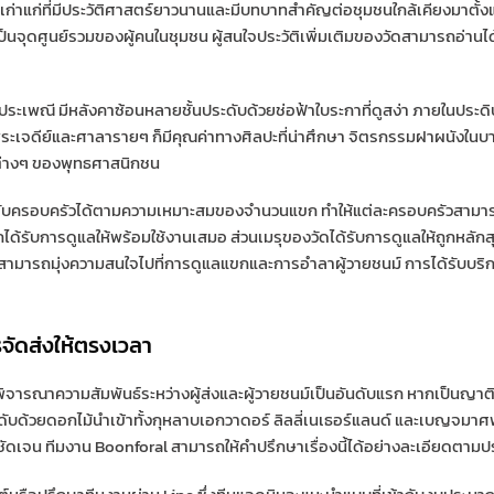
ดเก่าแก่ที่มีประวัติศาสตร์ยาวนานและมีบทบาทสำคัญต่อชุมชนใกล้เคียงมาตั
ยเป็นจุดศูนย์รวมของผู้คนในชุมชน ผู้สนใจประวัติเพิ่มเติมของวัดสามารถอ่านได้
ะเพณี มีหลังคาซ้อนหลายชั้นประดับด้วยช่อฟ้าใบระกาที่ดูสง่า ภายในประ
พระเจดีย์และศาลารายๆ ก็มีคุณค่าทางศิลปะที่น่าศึกษา จิตรกรรมฝาผนังใน
ญต่างๆ ของพุทธศาสนิกชน
ครอบครัวได้ตามความเหมาะสมของจำนวนแขก ทำให้แต่ละครอบครัวสามารถเ
ด้รับการดูแลให้พร้อมใช้งานเสมอ ส่วนเมรุของวัดได้รับการดูแลให้ถูกหลักส
ดและสามารถมุ่งความสนใจไปที่การดูแลแขกและการอำลาผู้วายชนม์ การได้รั
จัดส่งให้ตรงเวลา
ารณาความสัมพันธ์ระหว่างผู้ส่งและผู้วายชนม์เป็นอันดับแรก หากเป็นญาติ
ับด้วยดอกไม้นำเข้าทั้งกุหลาบเอกวาดอร์ ลิลลี่เนเธอร์แลนด์ และเบญจมาศพัน
ชัดเจน ทีมงาน Boonforal สามารถให้คำปรึกษาเรื่องนี้ได้อย่างละเอียดตามป