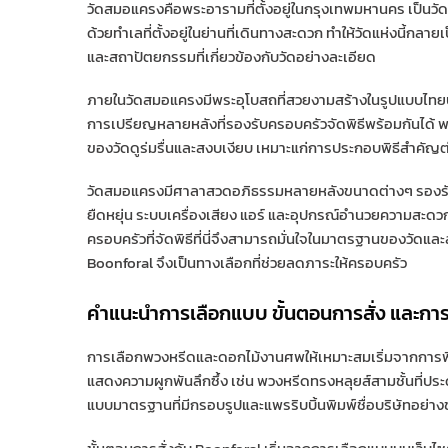
วัดสมอแครงคือพระอารามที่ตั้งอยู่ในกรุงเทพมหานคร เป็นวั
ด้วยทำเลที่ตั้งอยู่ในย่านที่เดินทางสะดวก ทำให้วัดแห่งนี้กลา
และสถาปัตยกรรมที่เกี่ยวข้องกับวัดอย่างละเอียด
ภายในวัดสมอแครงมีพระอุโบสถที่สวยงามสร้างในรูปแบบไทยปร
การเปรียญหลายหลังที่รองรับครอบครัวจัดพิธีพร้อมกันได้ 
ของวัดดูร่มรื่นและสงบเงียบ เหมาะแก่การประกอบพิธีสำคั
วัดสมอแครงมีศาลาสวดอภิธรรมหลายหลังขนาดต่างๆ รองรับ
ยืดหยุ่น ระบบเครื่องเสียง แอร์ และอุปกรณ์อำนวยความสะดวกไ
ครอบครัวที่จัดพิธีที่นี่จึงสามารถมั่นใจในมาตรฐานของวั
Boonforal จึงเป็นทางเลือกที่ช่วยลดภาระให้ครอบครัว
คำแนะนำการเลือกแบบ ขั้นตอนการสั่ง และการ
การเลือกพวงหรีดและดอกไม้งานศพให้เหมาะสมเริ่มจากการพิจ
แสดงความผูกพันลึกซึ้ง เช่น พวงหรีดทรงหลุยส์สามชั้นที่ประด
แบบมาตรฐานที่มีกรอบรูปและแพรริบบิ้นพิมพ์ชื่อบริษัทอย่าง