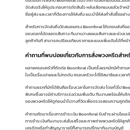
ขั้นตอนการสั่งกับ Boonforal เริ่มจากการเลือกแบบบนเว็บไ
จัดส่งจริงให้ดูประกอบการตัดสินใจ หลังเลือกแบบแล้วเจ้าหน้า
ชื่อผู้ส่ง และเวลาที่ต้องการให้ส่งถึง แนะนำให้ส่งคำสั่งซื้ออ
สำหรับการจัดส่งถึงวัดสมอแครง Boonforal ใช้รถขนส่งที่อ
ของดอกไม้ตลอดเส้นทาง ทีมงานวางแผนเส้นทางและช่วงเวลาส่ง
ลูกค้าทันที สามารถเปรียบเทียบราคาและแบบเพิ่มเติมได้ที่หน้
คำถามที่พบบ่อยเกี่ยวกับการสั่งพวงหรีดสำ
หลายครอบครัวที่ติดต่อ Boonforal เป็นครั้งแรกมักมีคำถาม
ใจเป็นเรื่องง่ายและไม่กดดัน ครอบครัวจะได้ใช้สมาธิและเวล
คำถามแรกที่มักได้ยินคือเรื่องเวลาในการจัดส่ง โดยทั่วไป Bo
พิเศษซึ่งอาจมีค่าบริการเร่งด่วนเพิ่มเติม ทีมงานพร้อมให้
ของพวงหรีดให้ดูก่อนนำไปวางที่วัดเพื่อตรวจสอบความถูกต้อง ซึ
คำถามถัดมาเรื่องการชำระเงิน Boonforal รับชำระผ่านโอน
การชำระเงินทีมงานจะส่งใบเสร็จและภาพถ่ายพวงหรีดให้ลูกค้า
เครดิตหรือทำสัญญารายปีก็สามารถปรึกษาทีมงานบัญชี