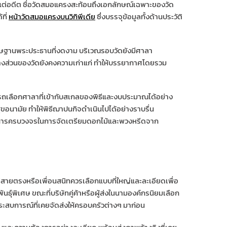
้งแต่อดีต ชื่อวัดสมอแครงสะท้อนถึงเอกลักษณ์เฉพาะของวัด
ที่
หน้าวัดสมอแครงบนวิกิพีเดีย
ซึ่งบรรจุข้อมูลทั้งด้านประวัติ
ดิษฐานพระประธานที่งดงาม บริเวณรอบวัดยังมีศาลา
บางส่วนของวัดยังคงความเก่าแก่ ทำให้บรรยากาศโดยรวม
ลือกศาลาที่เข้ากับสเกลของพิธีและงบประมาณได้อย่าง
ุขอนามัย ทำให้พิธีฌาปนกิจดำเนินไปได้อย่างราบรื่น
บบริการครบวงจรในการจัดเตรียมดอกไม้และพวงหรีดจาก
สายตรงหรือเพื่อนสนิทควรเลือกแบบที่ใหญ่และละเอียดเพื่อ
ธุ์พิเศษ ขณะที่บริษัทคู่ค้าหรือผู้ส่งในนามองค์กรนิยมเลือก
ระสบการณ์ที่เคยจัดส่งให้ครอบครัวต่างๆ มาก่อน