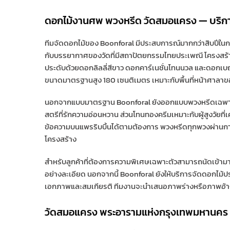
ดอกไม้งานศพ พวงหรีด วัดสมอแครง — บริ
ทีมจัดดอกไม้ของ Boonforal มีประสบการณ์มากกว่าสิบปีใน
กับบรรยากาศของวัดที่มีสถาปัตยกรรมไทยประเพณี โครงสร้างหลั
ประดับด้วยดอกลิลลี่สีขาว ดอกคาร์เนชั่นโทนนวล และดอกเบ
ขนาดมาตรฐานสูง 180 เซนติเมตร เหมาะกับพื้นที่หน้าศาลาขอ
นอกจากแบบมาตรฐาน Boonforal ยังออกแบบพวงหรีดเฉพาะกิจที
สตรีที่รักความอ่อนหวาน ส่วนโทนทองครีมเหมาะกับผู้สูงวัย
ข้อความบนแพรริบบิ้นได้ตามต้องการ พวงหรีดทุกพวงผ่าน
โครงสร้าง
สำหรับลูกค้าที่ต้องการความพิเศษเฉพาะตัวสามารถนัดเข้ามา
อย่างละเอียด นอกจากนี้ Boonforal ยังให้บริการจัดดอกไม้ป
เอกภาพและสมเกียรติ ทีมงานจะนำเสนอภาพร่างหรือภาพอ้างอิ
วัดสมอแครง พระอารามแห่งกรุงเทพมหานคร