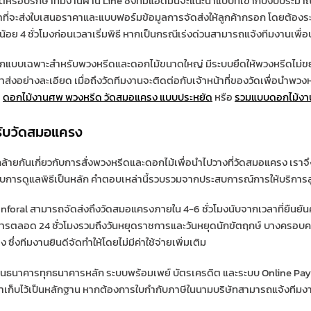
ซต์หรือปรึกษาทีมงานผ่าน Line ซึ่งทีมแอดมินจะแนะนำแบบที่เข้ากับงบประม
ที่จะส่งใบเสนอราคาและแบบฟอร์มข้อมูลการจัดส่งให้ลูกค้ากรอก โดยต้องระบุช
ย่างน้อย 4 ชั่วโมงก่อนเวลาเริ่มพิธี หากเป็นกรณีเร่งด่วนสามารถแจ้งทีมงานเพื
อกแบบเฉพาะสำหรับพวงหรีดและดอกไม้ขนาดใหญ่ มีระบบยึดให้พวงหรีดไม่ขยับ
อย่างละเอียด เมื่อถึงวัดทีมงานจะติดต่อกับเจ้าหน้าที่ของวัดเพื่อนำพวง
า
ดอกไม้งานศพ พวงหรีด วัดสมอแครง แบบประหยัด
หรือ
รวมแบบดอกไม้งาน
หรับวัดสมอแครง
คล้ายกันเกี่ยวกับการสั่งพวงหรีดและดอกไม้เพื่อนำไปวางที่วัดสมอแครง เร
ากับการดูแลพิธีเป็นหลัก คำตอบเหล่านี้รวบรวมจากประสบการณ์การให้บริการล
onforal สามารถจัดส่งถึงวัดสมอแครงภายใน 4-6 ชั่วโมงนับจากเวลาที่ยืนยันคำ
บริการตลอด 24 ชั่วโมงรวมถึงวันหยุดราชการและวันหยุดนักขัตฤกษ์ บางครอบค
่งทีมงานยินดีจัดทำให้โดยไม่มีค่าใช้จ่ายเพิ่มเติม
เงินธนาคารทุกธนาคารหลัก ระบบพร้อมเพย์ บัตรเครดิต และระบบ Online 
เก็บไว้เป็นหลักฐาน หากต้องการใบกำกับภาษีในนามบริษัทสามารถแจ้งทีมงานล่