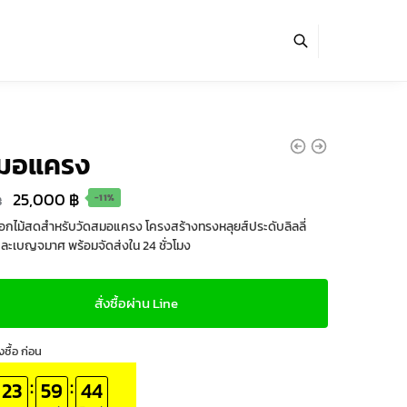
สมอแครง
Original
Current
25,000
฿
฿
-11%
price
price
กไม้สดสำหรับวัดสมอแครง โครงสร้างทรงหลุยส์ประดับลิลลี่
 และเบญจมาศ พร้อมจัดส่งใน 24 ชั่วโมง
was:
is:
28,000 ฿.
25,000 ฿.
สั่งซื้อผ่าน Line
งซื้อ ก่อน
:
:
23
59
44