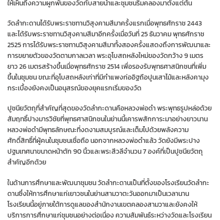
ให้เห็นถึงความผูกพันของวัดกับสายน้ำและชุมชนริมคลองมาตั้งแต่ต้น
วัดลำกะดานได้รับพระราชทานวิสุงคามสีมาครั้งแรกเมื่อพุทธศักราช 2443
และได้รับพระราชทานวิสุงคามสีมาอีกครั้งเมื่อวันที่ 25 ธันวาคม พุทธศักราช
2525 การได้รับพระราชทานวิสุงคามสีมาทั้งสองครั้งแสดงถึงการพัฒนาและ
การขยายตัวของวัดตามกาลเวลา พระอุโบสถหลังใหม่ของวัดกว้าง 9 เมตร
ยาว 26 เมตรสร้างขึ้นเมื่อพุทธศักราช 2514 เพื่อรองรับพุทธศาสนิกชนที่เพิ่ม
ขึ้นในชุมชน ขณะที่อุโบสถหลังเก่าที่มีกำแพงก่ออิฐถือปูนเสาไม้และหลังคามุง
กระเบื้องยังคงเป็นอนุสรณ์ของยุคแรกเริ่มของวัด
ปูชนียวัตถุที่สำคัญที่สุดของวัดลำกะดานคือหลวงพ่อดำ พระพุทธรูปหล่อด้วย
สัมฤทธิ์ปางมารวิชัยที่พุทธศาสนิกชนในย่านนี้เคารพสักการะมาอย่างยาวนาน
หลวงพ่อดำมีพุทธลักษณะที่งดงามสมบูรณ์และเต็มไปด้วยพลังความ
ศักดิ์สิทธิ์ที่ผู้คนในชุมชนเชื่อถือ นอกจากหลวงพ่อดำแล้ว วัดยังมีพระปาง
ปฐมเทศนาขนาดหน้าตัก 90 นิ้วและพระสีวลีจำนวน 7 องค์ที่เป็นปูชนียวัตถุ
สำคัญอีกด้วย
ในด้านการศึกษาและพัฒนาชุมชน วัดลำกะดานเป็นที่ตั้งของโรงเรียนวัดลำกะ
ดานซึ่งให้การศึกษาแก่เยาวชนในย่านสามวาตะวันออกมาเป็นเวลานาน
โรงเรียนนี้อยู่ภายใต้การดูแลของสำนักงานเขตคลองสามวาและยังคงให้
บริการการศึกษาแก่ชุมชนอย่างต่อเนื่อง ความสัมพันธ์ระหว่างวัดและโรงเรียน