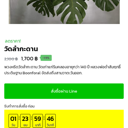
ลดราคา!
วัดลำกะดาน
Original
Current
1,700
฿
2,100
฿
-19%
price
price
พวงหรีดวัดลำกะดาน วัดเก่าแก่ริมคลองอายุกว่า 140 ปี หลวงพ่อดำสัมฤทธิ์
ประดิษฐาน Boonforal จัดส่งถึงสามวาตะวันออก.
was:
is:
2,100 ฿.
1,700 ฿.
สั่งซื้อผ่าน Line
รีบทำการสั่งซื้อ ก่อน
:
:
:
01
23
59
45
วัน
ชม
นาที
วินาที