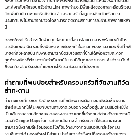
หลังการจัดส่ง ทีมงานจะถ่ายภาพพวงหรีดที่วางอยู่ในตำแหน่งจริงภายในวัด
และส่งกลับให้ครอบครัวผ่าน Line ภาพถ่ายจะมีพื้นหลังของศาลาหรือบริเวณ
วัดเพื่อยืนยันว่าพวงหรีดถึงวัดแล้ว ครอบครัวที่อยู่ต่างจังหวัดหรือต่าง
ประเทศและไม่สามารถมาวัดได้สามารถติดตามสถานการณ์ผ่านภาพถ่ายเหล่า
นี้
Boonforal รับชำระเงินผ่านทุกช่องทาง ทั้งการโอนธนาคาร พร้อมเพย์ บัตร
เครดิตและเดบิต รวมถึงเงินสด สำหรับลูกค้าในย่านคลองสามวาและพื้นที่ใกล้
เคียงที่สั่งหลายชิ้น ทีมงานสามารถนัดรับเงินสดที่บ้านได้เพื่อความสะดวก
ลูกค้าองค์กรที่ต้องการใบกำกับภาษีในนามนิติบุคคลสามารถแจ้งล่วงหน้าได้
Boonforal พร้อมจัดทำเอกสารให้ครบถ้วนตามที่ต้องการ
คำถามที่พบบ่อยสำหรับครอบครัวที่จัดงานที่วัด
ลำกะดาน
คำถามแรกที่ครอบครัวมักสอบถามคือเรื่องการเดินทางมายังวัดลำกะดาน
สำหรับแขกที่ไม่คุ้นเคยกับย่านสามวาตะวันออก วัดตั้งอยู่บนถนนนิมิตใหม่ซึ่ง
เป็นเส้นทางสายหลักของเขตคลองสามวา แขกที่ใช้รถยนต์ส่วนตัวสามารถใช้
แผนที่ Google Maps ในการค้นหาเส้นทาง สำหรับแขกที่ใช้รถสาธารณะ
สามารถนั่งรถเมล์หรือมอเตอร์ไซค์รับจ้างมาจากถนนนวมินทร์หรือถนน
รามอินทราได้ Boonforal มีคำแนะนำเส้นทางสำเร็จรูปที่ครอบครัวสามารถ