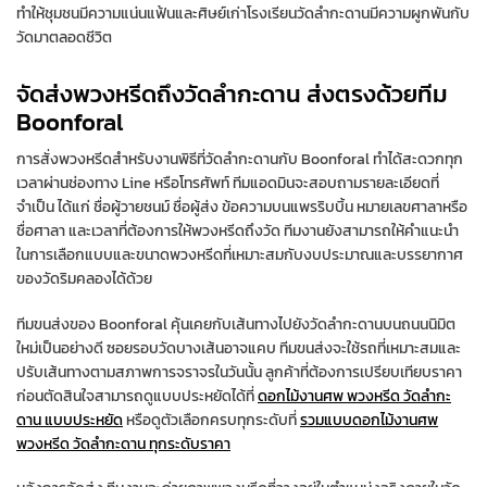
ทำให้ชุมชนมีความแน่นแฟ้นและศิษย์เก่าโรงเรียนวัดลำกะดานมีความผูกพันกับ
วัดมาตลอดชีวิต
จัดส่งพวงหรีดถึงวัดลำกะดาน ส่งตรงด้วยทีม
Boonforal
การสั่งพวงหรีดสำหรับงานพิธีที่วัดลำกะดานกับ Boonforal ทำได้สะดวกทุก
เวลาผ่านช่องทาง Line หรือโทรศัพท์ ทีมแอดมินจะสอบถามรายละเอียดที่
จำเป็น ได้แก่ ชื่อผู้วายชนม์ ชื่อผู้ส่ง ข้อความบนแพรริบบิ้น หมายเลขศาลาหรือ
ชื่อศาลา และเวลาที่ต้องการให้พวงหรีดถึงวัด ทีมงานยังสามารถให้คำแนะนำ
ในการเลือกแบบและขนาดพวงหรีดที่เหมาะสมกับงบประมาณและบรรยากาศ
ของวัดริมคลองได้ด้วย
ทีมขนส่งของ Boonforal คุ้นเคยกับเส้นทางไปยังวัดลำกะดานบนถนนนิมิต
ใหม่เป็นอย่างดี ซอยรอบวัดบางเส้นอาจแคบ ทีมขนส่งจะใช้รถที่เหมาะสมและ
ปรับเส้นทางตามสภาพการจราจรในวันนั้น ลูกค้าที่ต้องการเปรียบเทียบราคา
ก่อนตัดสินใจสามารถดูแบบประหยัดได้ที่
ดอกไม้งานศพ พวงหรีด วัดลำกะ
ดาน แบบประหยัด
หรือดูตัวเลือกครบทุกระดับที่
รวมแบบดอกไม้งานศพ
พวงหรีด วัดลำกะดาน ทุกระดับราคา