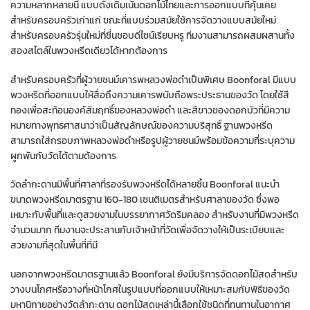
ความหลากหลายนี้ แบบดั้งเดิมเน้นดอกไม้ไทยและการออกแบบที่คุ้นเคย
สำหรับครอบครัวเก่าแก่ ขณะที่แบบร่วมสมัยใช้การจัดวางแบบสมัยใหม่
สำหรับครอบครัวรุ่นใหม่ที่ชื่นชอบดีไซน์เรียบหรู ทีมงานสามารถผสมผสานทั้ง
สองสไตล์ในพวงหรีดเดียวได้หากต้องการ
สำหรับครอบครัวที่ผู้วายชนม์เคารพหลวงพ่อดำเป็นพิเศษ Boonforal มีแบบ
พวงหรีดที่ออกแบบให้สื่อถึงความเคารพนับถือพระประธานของวัด โดยใช้สี
ทองเพื่อสะท้อนองค์สัมฤทธิ์ของหลวงพ่อดำ และสีขาวของดอกบัวที่มีความ
หมายทางพุทธศาสนาว่าเป็นสัญลักษณ์ของความบริสุทธิ์ ฐานพวงหรีด
สามารถใส่กรอบภาพหลวงพ่อดำหรือรูปผู้วายชนม์พร้อมข้อความที่ระบุความ
ผูกพันกับวัดได้ตามต้องการ
วัดลำกะดานมีพื้นที่ศาลาที่รองรับพวงหรีดได้หลายชิ้น Boonforal แนะนำ
ขนาดพวงหรีดมาตรฐาน 160-180 เซนติเมตรสำหรับศาลาของวัด ซึ่งพอ
เหมาะกับพื้นที่และดูสวยงามในบรรยากาศวัดริมคลอง สำหรับงานที่มีพวงหรีด
จำนวนมาก ทีมงานจะประสานกับเจ้าหน้าที่วัดเพื่อจัดวางให้เป็นระเบียบและ
สวยงามที่สุดในพื้นที่ที่มี
นอกจากพวงหรีดมาตรฐานแล้ว Boonforal ยังมีบริการจัดดอกไม้สดสำหรับ
วางบนโกศหรือวางที่หน้าโกศในรูปแบบที่ออกแบบให้เหมาะสมกับพิธีของวัด
มหานิกายอย่างวัดลำกะดาน ดอกไม้สดเหล่านี้เลือกใช้ชนิดที่ทนทานในอากาศ