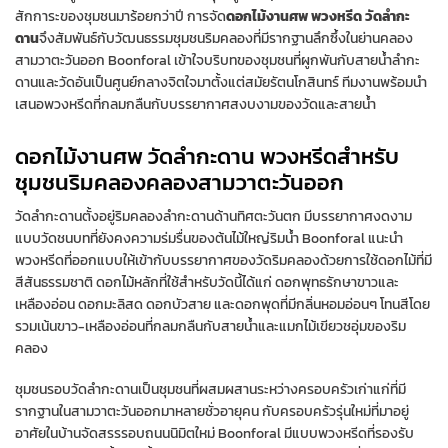
สักการะของชุมชนมาร้อยกว่าปี การจัด
ดอกไม้งานศพ พวงหรีด วัดลำกะ
ดาน
จึงสัมพันธ์กับวัฒนธรรมชุมชนริมคลองที่มีรากฐานลึกซึ้งในย่านคลอง
สามวาตะวันออก Boonforal เข้าใจบริบทของชุมชนที่ผูกพันกับสายน้ำลำกะ
ดานและวัดอันเป็นศูนย์กลางจิตใจมาตั้งแต่สมัยรัตนโกสินทร์ ทีมงานพร้อมนำ
เสนอพวงหรีดที่กลมกลืนกับบรรยากาศสงบงามของวัดและสายน้ำ
ดอกไม้งานศพ วัดลำกะดาน พวงหรีดสำหรับ
ชุมชนริมคลองคลองสามวาตะวันออก
วัดลำกะดานตั้งอยู่ริมคลองลำกะดานด้านทิศตะวันตก มีบรรยากาศงดงาม
แบบวัดชนบทที่ยังคงความร่มรื่นของต้นไม้ใหญ่ริมน้ำ Boonforal แนะนำ
พวงหรีดที่ออกแบบให้เข้ากับบรรยากาศของวัดริมคลองด้วยการใช้ดอกไม้ที่มี
สีสันธรรมชาติ ดอกไม้หลักที่ใช้สำหรับวัดนี้ได้แก่ ดอกพุทธรักษาขาวและ
เหลืองอ่อน ดอกมะลิสด ดอกบัวสาย และดอกพุดที่มีกลิ่นหอมอ่อนๆ โทนสีโดย
รวมเน้นขาว-เหลืองอ่อนที่กลมกลืนกับสายน้ำและแมกไม้เขียวชอุ่มของริม
คลอง
ชุมชนรอบวัดลำกะดานเป็นชุมชนที่ผสมผสานระหว่างครอบครัวเก่าแก่ที่มี
รากฐานในสามวาตะวันออกมาหลายชั่วอายุคน กับครอบครัวรุ่นใหม่ที่มาอยู่
อาศัยในบ้านจัดสรรรอบถนนนิมิตใหม่ Boonforal มีแบบพวงหรีดที่รองรับ