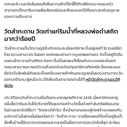
กลางแจ้ง และมีกลิ่นหอมที่เพิ่มความศักดิ์สิทธิ์ให้กับพิธีกรรม ครอบครัว
สามารถปรึกษาทีมงานเพื่อเลือกชนิดและสีของดอกไม้ที่เหมาะสมกับฤดูกาล
และความต้องการ
วัดลำกะดาน วัดเก่าแก่ริมน้ำที่หลวงพ่อดำสถิต
มากว่าร้อยปี
วัดลำกะดานเป็นวัดราษฎร์สังกัดคณะสงฆ์มหานิกาย ตั้งอยู่เลขที่ 10 ถนนนิมิต
ใหม่ แขวงสามวาตะวันออก เขตคลองสามวา กรุงเทพมหานคร วัดตั้งอยู่ติดริม
คลองลำกะดานด้านทิศตะวันตก ซึ่งเป็นคลองที่เชื่อมกับระบบคลองในเขต
คลองสามวาและทอดตัวจนถึงเขตจังหวัดปทุมธานีทางทิศเหนือ ชื่อคลองและ
ชื่อวัดจึงสัมพันธ์กันและเป็นเครื่องหมายสำคัญของชุมชนในแขวงสามวาตะวัน
ออกมาช้านาน ผู้สนใจประวัติเพิ่มเติมสามารถอ่านได้ที่
หน้าวัดลำกะดานบนวิกิ
พีเดีย
ประวัติของวัดลำกะดานเริ่มต้นประมาณพุทธศักราช 2426 เมื่อสามีภรรยาคู่
หนึ่งชื่อว่าดีและจีนได้บริจาคที่ดินและก่อสร้างวัดขึ้นด้วยกำลังทรัพย์ของตน
ในช่วงแรกวัดมีชื่อว่า “วัดทองดีลำจีน” ซึ่งนำเอานามของผู้ก่อสร้างมาผสมกัน
แต่ชาวบ้านในย่านนั้นนิยมเรียกว่า “วัดลำกะดาน” ตามชื่อคลองที่วัดตั้งอยู่ริมน้ำ
ชื่อพื้นบ้านนี้ติดปากมาตลอดและกลายเป็นชื่อทางการของวัดในที่สุด สะท้อน