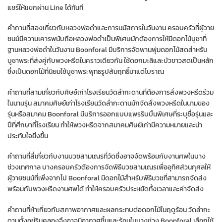
แชร์ให้แขกผ่าน Line ได้ทันที
คำถามที่สองเกี่ยวกับหลวงพ่อดำและการนมัสการในวันงาน ครอบครัวที่ผู้วาย
ชนม์มีความเคารพนับถือหลวงพ่อดำเป็นพิเศษมักต้องการให้มีดอกไม้บูชาที่
ฐานหลวงพ่อดำในวันงาน Boonforal มีบริการจัดพานพุ่มดอกไม้สดสำหรับ
บูชาพระที่ส่งคู่กับพวงหรีดในคราวเดียวกัน ใช้ดอกมะลิและบัวขาวสดเป็นหลัก
ซึ่งเป็นดอกไม้ที่นิยมใช้บูชาพระพุทธรูปสัมฤทธิ์มาแต่โบราณ
คำถามที่สามเกี่ยวกับศิษย์เก่าโรงเรียนวัดลำกะดานที่ต้องการสั่งพวงหรีดร่วม
ในนามรุ่น สมาคมศิษย์เก่าโรงเรียนวัดลำกะดานมักจัดสั่งพวงหรีดในนามของ
รุ่นหรือสมาคม Boonforal มีบริการออกแบบแพรริบบิ้นพิเศษที่ระบุชื่อรุ่นและ
ปีที่ศึกษาที่โรงเรียน ทำให้พวงหรีดจากสมาคมศิษย์เก่ามีความหมายและน่า
ประทับใจยิ่งขึ้น
คำถามที่สี่เกี่ยวกับงานบวชสามเณรที่วัดซึ่งอาจจัดพร้อมกับงานศพในบาง
ช่วงเทศกาล บางครอบครัวต้องการจัดพิธีบวชสามเณรเพื่ออุทิศส่วนกุศลให้
ผู้วายชนม์ที่เพิ่งจากไป Boonforal มีดอกไม้สำหรับพิธีบวชที่สามารถจัดส่ง
พร้อมกับพวงหรีดงานศพได้ ทำให้ครอบครัวประหยัดทั้งเวลาและค่าจัดส่ง
คำถามที่ห้าเกี่ยวกับสภาพอากาศและผลกระทบต่อดอกไม้ในฤดูร้อน วัดลำกะ
ดานตั้งอยู่ริมคลองจึงอาจมีอากาศชื้นและร้อนในบางช่วง Boonforal เลือกใช้