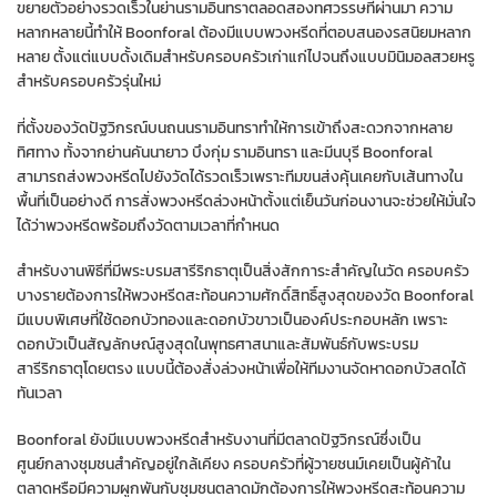
ขยายตัวอย่างรวดเร็วในย่านรามอินทราตลอดสองทศวรรษที่ผ่านมา ความ
หลากหลายนี้ทำให้ Boonforal ต้องมีแบบพวงหรีดที่ตอบสนองรสนิยมหลาก
หลาย ตั้งแต่แบบดั้งเดิมสำหรับครอบครัวเก่าแก่ไปจนถึงแบบมินิมอลสวยหรู
สำหรับครอบครัวรุ่นใหม่
ที่ตั้งของวัดปัฐวิกรณ์บนถนนรามอินทราทำให้การเข้าถึงสะดวกจากหลาย
ทิศทาง ทั้งจากย่านคันนายาว บึงกุ่ม รามอินทรา และมีนบุรี Boonforal
สามารถส่งพวงหรีดไปยังวัดได้รวดเร็วเพราะทีมขนส่งคุ้นเคยกับเส้นทางใน
พื้นที่เป็นอย่างดี การสั่งพวงหรีดล่วงหน้าตั้งแต่เย็นวันก่อนงานจะช่วยให้มั่นใจ
ได้ว่าพวงหรีดพร้อมถึงวัดตามเวลาที่กำหนด
สำหรับงานพิธีที่มีพระบรมสารีริกธาตุเป็นสิ่งสักการะสำคัญในวัด ครอบครัว
บางรายต้องการให้พวงหรีดสะท้อนความศักดิ์สิทธิ์สูงสุดของวัด Boonforal
มีแบบพิเศษที่ใช้ดอกบัวทองและดอกบัวขาวเป็นองค์ประกอบหลัก เพราะ
ดอกบัวเป็นสัญลักษณ์สูงสุดในพุทธศาสนาและสัมพันธ์กับพระบรม
สารีริกธาตุโดยตรง แบบนี้ต้องสั่งล่วงหน้าเพื่อให้ทีมงานจัดหาดอกบัวสดได้
ทันเวลา
Boonforal ยังมีแบบพวงหรีดสำหรับงานที่มีตลาดปัฐวิกรณ์ซึ่งเป็น
ศูนย์กลางชุมชนสำคัญอยู่ใกล้เคียง ครอบครัวที่ผู้วายชนม์เคยเป็นผู้ค้าใน
ตลาดหรือมีความผูกพันกับชุมชนตลาดมักต้องการให้พวงหรีดสะท้อนความ