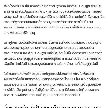
สิ่งที่โดดเด่นและเป็นเอกลักษณ์ของวัดปัฐวิกรณ์คือการประดิษฐานพระบรม
สารีริกธาตุ อันเป็นพระธาตุที่ชาวพุทธเชื่อว่าเป็นส่วนหนึ่งของพระวรกายของ
พระพุทธเจ้า การที่วัดมีพระบรมสารีริกธาตุทำให้วัดมีความศักดิ์สิทธิ์สูงและเป็น
สถานที่ที่พุทธศาสนิกชนมาสักการะบูชาจากทั่วสารทิศ ชาวบ้านในย่าน
คันนายาว บึงกุ่ม และรามอินทราต่างให้ความเคารพวัดนี้เป็นพิเศษเพราะเหตุ
แห่งพระบรมสารีริกธาตุ
พระอุโบสถของวัดปัฐวิกรณ์มีสถาปัตยกรรมที่งดงามตามแบบไทยประยุกต์
พร้อมพระพุทธรูปปางต่างๆ ที่ประดิษฐานอยู่ภายในและบริเวณรอบวัด
สถาปัตยกรรมและสิ่งประดิษฐาน์เหล่านี้สะท้อนให้เห็นถึงการพัฒนาของวัดที่
ต่อเนื่องมาจากรุ่นสู่รุ่น แต่ละยุคสมัยมีผู้มีศรัทธาร่วมกันบริจาคและก่อสร้าง
เพิ่มเติม ทำให้วัดมีความสมบูรณ์และงดงามในทุกด้านตามที่เห็นอยู่ทุกวันนี้
ในด้านความสัมพันธ์กับชุมชน วัดปัฐวิกรณ์มีบทบาทสำคัญในพื้นที่เขต
คันนายาวซึ่งเป็นเขตที่กำลังขยายตัวอย่างรวดเร็ว ชุมชนใหม่ๆ ที่เกิดขึ้นรอบ
ถนนรามอินทราและถนนสายต่างๆ ในเขตพยายามรักษาความเป็นชุมชนด้วย
การใช้วัดเป็นศูนย์กลาง วัดปัฐวิกรณ์รับบทบาทนี้ด้วยการจัดกิจกรรมทาง
ศาสนาและพิธีกรรมที่รวมคนในชุมชนเข้าด้วยกันตลอดทั้งปี
สั่งพวงหรีด วัดปัฐวิกรณ์ บริการครบวงจรจาก