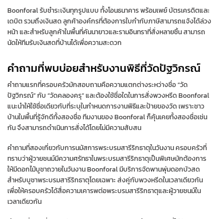
Boonforal รับชำระเงินทุกรูปแบบ ทั้งโอนธนาคาร พร้อมเพย์ บัตรเครดิตและ
เดบิต รวมถึงเงินสด ลูกค้าองค์กรที่ต้องการใบกำกับภาษีสามารถแจ้งได้ล่วง
หน้า และสำหรับลูกค้าในพื้นที่คันนายาวและรามอินทราที่สั่งหลายชิ้น สามารถ
นัดให้ทีมรับเงินสดที่บ้านได้เพื่อความสะดวก
คำถามที่พบบ่อยสำหรับงานพิธีที่วัดปัฐวิกรณ์
คำถามแรกที่ครอบครัวมักสอบถามคือความแตกต่างระหว่างชื่อ “วัด
ปัฐวิกรณ์” กับ “วัดคลองครุ” และต้องใช้ชื่อใดในการสั่งพวงหรีด Boonforal
แนะนำให้ใช้ชื่อเดียวกับที่ระบุในกำหนดการงานพิธีและป้ายของวัด เพราะชาว
บ้านในพื้นที่รู้จักดีทั้งสองชื่อ ทีมงานของ Boonforal ก็คุ้นเคยทั้งสองชื่อเช่น
กัน จึงสามารถดำเนินการสั่งได้โดยไม่มีความสับสน
คำถามที่สองเกี่ยวกับการนมัสการพระบรมสารีริกธาตุในวันงาน ครอบครัวที่
ทราบว่าผู้วายชนม์มีความศรัทธาในพระบรมสารีริกธาตุเป็นพิเศษมักต้องการ
ให้มีดอกไม้บูชาถวายในวันงาน Boonforal มีบริการจัดพานพุ่มดอกบัวสด
สำหรับบูชาพระบรมสารีริกธาตุโดยเฉพาะ ส่งคู่กับพวงหรีดในเวลาเดียวกัน
เพื่อให้ครอบครัวได้สื่อความเคารพต่อพระบรมสารีริกธาตุและผู้วายชนม์ใน
เวลาเดียวกัน