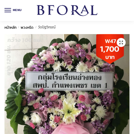
Skip
Skip
to
to
MENU
navigation
content
วัดปัฐวิกรณ์
หน้าหลัก
/
พวงหรีด
/
🔍