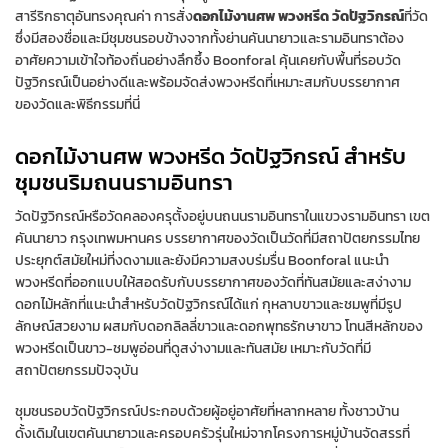
สารีริกธาตุอันทรงคุณค่า การสั่ง
ดอกไม้งานศพ พวงหรีด วัดปัฐวิกรณ์
ที่วัด
ซึ่งมีสองชื่อและมีชุมชนรอบข้างจากทั้งย่านคันนายาวและรามอินทราต้อง
อาศัยความเข้าใจท้องถิ่นอย่างลึกซึ้ง Boonforal คุ้นเคยกับพื้นที่รอบวัด
ปัฐวิกรณ์เป็นอย่างดีและพร้อมจัดส่งพวงหรีดที่เหมาะสมกับบรรยากาศ
ของวัดและพิธีกรรมที่นี่
ดอกไม้งานศพ พวงหรีด วัดปัฐวิกรณ์ สำหรับ
ชุมชนริมถนนรามอินทรา
วัดปัฐวิกรณ์หรือวัดคลองครุตั้งอยู่บนถนนรามอินทราในแขวงรามอินทรา เขต
คันนายาว กรุงเทพมหานคร บรรยากาศของวัดเป็นวัดที่มีสถาปัตยกรรมไทย
ประยุกต์สมัยใหม่ที่งดงามและยังมีความสงบร่มรื่น Boonforal แนะนำ
พวงหรีดที่ออกแบบให้สอดรับกับบรรยากาศของวัดที่ทันสมัยและสง่างาม
ดอกไม้หลักที่แนะนำสำหรับวัดปัฐวิกรณ์ได้แก่ กุหลาบขาวและชมพูที่มีรูป
ลักษณ์สวยงาม ผสมกับดอกลิลลี่ขาวและดอกพุทธรักษาขาว โทนสีหลักของ
พวงหรีดเป็นขาว-ชมพูอ่อนที่ดูสง่างามและทันสมัย เหมาะกับวัดที่มี
สถาปัตยกรรมปัจจุบัน
ชุมชนรอบวัดปัฐวิกรณ์ประกอบด้วยผู้อยู่อาศัยที่หลากหลาย ทั้งชาวบ้าน
ดั้งเดิมในเขตคันนายาวและครอบครัวรุ่นใหม่จากโครงการหมู่บ้านจัดสรรที่