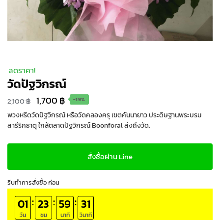
ลดราคา!
วัดปัฐวิกรณ์
Original
Current
1,700
฿
2,100
฿
-19%
price
price
พวงหรีดวัดปัฐวิกรณ์ หรือวัดคลองครุ เขตคันนายาว ประดิษฐานพระบรม
สารีริกธาตุ ใกล้ตลาดปัฐวิกรณ์ Boonforal ส่งถึงวัด.
was:
is:
2,100 ฿.
1,700 ฿.
สั่งซื้อผ่าน Line
รีบทำการสั่งซื้อ ก่อน
:
:
:
01
23
59
30
วัน
ชม
นาที
วินาที