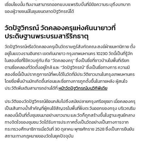
เชื่อมโยงนั้น ทีมงานสามารถออกแบบแพรริบบิ้นที่มีข้อความระบุถึงบทบาท
ของผู้วายชนม์ในชุมชนตลาดปัฐวิกรณ์ได้
วัดปัฐวิกรณ์ วัดคลองครุแห่งคันนายาวที่
ประดิษฐานพระบรมสารีริกธาตุ
วัดปัฐวิกรณ์หรือวัดคลองครุเป็นวัดราษฎร์สังกัดคณะสงฆ์ฝ่ายมหานิกาย ตั้ง
อยู่ในแขวงรามอินทรา เขตคันนายาว กรุงเทพมหานคร 10230 วัดนี้เป็นที่รู้จัก
ในสองชื่อที่ใช้ควบคู่กัน คือ “วัดคลองครุ” ซึ่งเป็นชื่อที่ชาวบ้านในพื้นที่เรียก
ตามชื่อคลองที่วัดตั้งอยู่ใกล้ และ “วัดปัฐวิกรณ์” ซึ่งเป็นชื่อทางการ ความมี
สองชื่อนี้เป็นปรากฏการณ์ที่พบได้ในวัดที่มีประวัติยาวนานในกรุงเทพมหานคร
โดยชื่อพื้นบ้านมักเกิดขึ้นก่อนและชื่อทางการถูกตั้งขึ้นในภายหลัง ผู้สนใจ
ประวัติเพิ่มเติมสามารถอ่านได้ที่
หน้าวัดปัฐวิกรณ์บนวิกิพีเดีย
ประวัติของวัดปัฐวิกรณ์ย้อนกลับไปถึงสมัยปลายกรุงศรีอยุธยา เมื่อคลองครุ
เป็นเส้นทางน้ำสำคัญที่ผู้คนใช้สัญจรในพื้นที่ฝั่งตะวันออกของกรุง บริเวณริม
คลองนี้เป็นที่ตั้งชุมชนมาอย่างยาวนาน และวัดก็ถูกสร้างขึ้นในฐานะศูนย์กลาง
ทางจิตใจของชุมชน วัดได้รับการประกาศตั้งเป็นวัดอย่างเป็นทางการจาก
กระทรวงศึกษาธิการเมื่อวันที่ 30 ตุลาคม พุทธศักราช 2528 ซึ่งเป็นการยืนยัน
สถานะทางกฎหมายของวัดในยุคปัจจุบัน