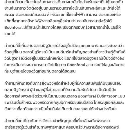
คำถามที่สามเกี่ยวกับเส้นทางการเดินทางมายังวัดสำหรับแขกที่ไม่คุ้นเคยกับ
ย่านคันนายาว วัดตั้งอยู่บนถนนรามอินทราซึ่งเป็นเส้นทางหลักและเข้าถึงได้
สะดวกด้วยรถยนต์ส่วนตัว สำหรับแขกที่ใช้รถไฟฟ้า สามารถต่อรถเมล์หรือ
แท็กซี่จากสถานีรถไฟฟ้าสายสีชมพูซึ่งผ่านย่านรามอินทรามายังวัดได้
Boonforal มีคำแนะนำเส้นทางโดยละเอียดที่ครอบครัวสามารถนำไปแชร์ให้
แขกได้
คำถามที่สี่เกี่ยวกับตลาดปัฐวิกรณ์ซึ่งอยู่ใกล้วัดและแขกบางคนอาจสับสนว่า
วัดอยู่ที่ไหน ตลาดปัฐวิกรณ์เป็นแลนด์มาร์คสำคัญของย่านที่ชาวบ้านรู้จักกันดี
วัดปัฐวิกรณ์ตั้งอยู่ในบริเวณใกล้เคียง แขกที่ใช้ตลาดปัฐวิกรณ์เป็นจุดอ้างอิง
ในการเดินทางจะสามารถหาวัดได้ไม่ยาก Boonforal สามารถให้ข้อมูลเส้นทาง
ที่ระบุตำแหน่งของวัดเทียบกับตลาดได้ชัดเจน
คำถามที่ห้าเกี่ยวกับการสั่งพวงหรีดสำหรับผู้ที่มีความสัมพันธ์กับชุมชนรอบ
ตลาดปัฐวิกรณ์ ผู้ค้าและผู้ซื้อในตลาดที่มีความสัมพันธ์กันมาเป็นสิบปีมัก
ต้องการส่งพวงหรีดร่วมกันในนามชุมชนตลาด Boonforal มีบริการออกแบบ
แพรริบบิ้นสำหรับพวงหรีดจากกลุ่มผู้ค้าหรือชุมชนตลาด โดยระบุชื่อกลุ่มและ
ข้อความที่สะท้อนความเป็นน้ำหนึ่งใจเดียวกันของชุมชนได้อย่างประทับใจ
คำถามที่หกเกี่ยวกับการจัดงานบำเพ็ญกุศลที่เกี่ยวข้องกับพระบรม
สารีริกธาตุในวันสำคัญทางพุทธศาสนา ครอบครัวบางรายต้องการจัดพิธี