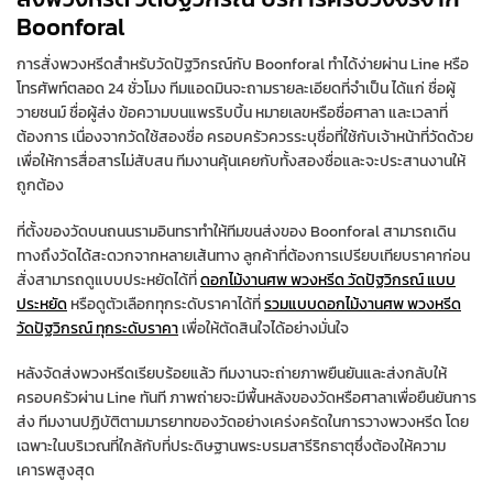
Boonforal
การสั่งพวงหรีดสำหรับวัดปัฐวิกรณ์กับ Boonforal ทำได้ง่ายผ่าน Line หรือ
โทรศัพท์ตลอด 24 ชั่วโมง ทีมแอดมินจะถามรายละเอียดที่จำเป็น ได้แก่ ชื่อผู้
วายชนม์ ชื่อผู้ส่ง ข้อความบนแพรริบบิ้น หมายเลขหรือชื่อศาลา และเวลาที่
ต้องการ เนื่องจากวัดใช้สองชื่อ ครอบครัวควรระบุชื่อที่ใช้กับเจ้าหน้าที่วัดด้วย
เพื่อให้การสื่อสารไม่สับสน ทีมงานคุ้นเคยกับทั้งสองชื่อและจะประสานงานให้
ถูกต้อง
ที่ตั้งของวัดบนถนนรามอินทราทำให้ทีมขนส่งของ Boonforal สามารถเดิน
ทางถึงวัดได้สะดวกจากหลายเส้นทาง ลูกค้าที่ต้องการเปรียบเทียบราคาก่อน
สั่งสามารถดูแบบประหยัดได้ที่
ดอกไม้งานศพ พวงหรีด วัดปัฐวิกรณ์ แบบ
ประหยัด
หรือดูตัวเลือกทุกระดับราคาได้ที่
รวมแบบดอกไม้งานศพ พวงหรีด
วัดปัฐวิกรณ์ ทุกระดับราคา
เพื่อให้ตัดสินใจได้อย่างมั่นใจ
หลังจัดส่งพวงหรีดเรียบร้อยแล้ว ทีมงานจะถ่ายภาพยืนยันและส่งกลับให้
ครอบครัวผ่าน Line ทันที ภาพถ่ายจะมีพื้นหลังของวัดหรือศาลาเพื่อยืนยันการ
ส่ง ทีมงานปฏิบัติตามมารยาทของวัดอย่างเคร่งครัดในการวางพวงหรีด โดย
เฉพาะในบริเวณที่ใกล้กับที่ประดิษฐานพระบรมสารีริกธาตุซึ่งต้องให้ความ
เคารพสูงสุด