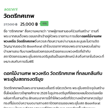
ลดราคา!
วัดตรีทศเทพ
Original
Current
25,000
฿
27,500
฿
-9%
price
price
ชื่อ “ตรีทศเทพ” สื่อความหมายว่า “เทพผู้ชายสามองค์ร่วมกันสร้าง” ตามที่
พระบาทสมเด็จพระจอมเกล้าเจ้าอยู่หัวพระราชทาน การเลือก
ดอกไม้งานศพ
was:
is:
พวงหรีด วัดตรีทศเทพ
จึงควรสะท้อนความสง่างามและละมุนละไมตามจิต
27,500 ฿.
25,000 ฿.
วิญญาณของวัด Boonforal เข้าใจบรรยากาศของพระอารามหลวงในย่าน
บ้านพานถม ทีมงานพร้อมช่วยครอบครัวออกแบบพวงหรีดที่เข้ากับ
สถาปัตยกรรมพระอุโบสถทรงตรีมุขอันเป็นเอกลักษณ์ ส่งถึงศาลาในจังหวะที่
เหมาะสมกับการเริ่มพิธี
ดอกไม้งานศพ พวงหรีด วัดตรีทศเทพ ที่กลมกลืนกับ
พระอุโบสถทรงตรีมุข
วัดตรีทศเทพเป็นพระอารามหลวงชั้นตรี ชนิดวรวิหาร พระอุโบสถปัจจุบันสร้าง
ขึ้นใหม่เมื่อราวปีพุทธศักราช 2528 ในรูปทรงตรีมุขที่มียอดแหลมโดดเด่นเหนือ
หลังคาทั้งสามด้าน ลักษณะอาคารนี้ทำให้พวงหรีดที่จัดวางหน้าศาลาควรมีรูป
ทรงที่ไม่บดบังความงดงามทางสถาปัตยกรรมของพระอุโบสถ Boonforal