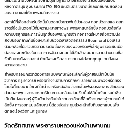
นิยมแนะนำพวงหรีดทรงสามมุขที่มีฐานกว้างและยอดเรียวขึ้นเลียนแบบ
หลังคาตรีมุข สูงประมาณ 170-190 เซนติเมตร ขนาดนี้กลมกลืนกับสัดส่วน
ของศาลาและให้ภาพรวมที่สง่างาม
ดอกไม้ที่เลือกสำหรับวัดนี้เน้นดอกบัวขาวพันธุ์บัวหลวง ดอกบัวสายและดอก
ราตรีซึ่งเป็นดอกไม้ที่มีความหมายทางพระพุทธศาสนาลึกซึ้ง ดอกบัวสื่อถึง
ความบริสุทธิ์และการพ้นทุกข์ของพระพุทธเจ้า ดอกราตรีหมายถึงความนิ่ง
สงบของกลางคืนซึ่งเหมาะกับช่วงเวลาสวดอภิธรรม Boonforal ยังเสริม
ด้วยกล้วยไม้ขาวมณีดาวประดับชั้นล่างของพวงหรีดเพื่อให้ดูพราวระยับเมื่อ
ต้องแสงตะเกียงในศาลา การจัดวางดอกไม้ใช้หลักสมมาตรสามด้านตามชื่อ
วัดที่หมายถึงสามองค์ ทำให้พวงหรีดสามารถมองได้จากทุกมุมโดยยังคง
ความสวยงาม
สำหรับครอบครัวที่ต้องการแบบพิเศษเพื่อระลึกถึงผู้วายชนม์ที่เป็นนัก
วิชาการ ครู อาจารย์ หรือผู้ทำงานด้านการศึกษา เราออกแบบพวงหรีดทรง
โคมไฟไทยขนาดใหญ่ที่ใส่ตำราหรือหนังสือจำลองในเฟรมตรงกลาง ล้อมรอบ
ด้วยดอกพุดและดอกราตรีโทนขาว-เหลืองอ่อน ริบบิ้นใช้สีน้ำเงินกรมท่าซึ่ง
เป็นสีแห่งความรู้ ผู้รับมักประทับใจในรายละเอียดที่สื่อตัวตนของผู้วายชนม์ได้
ลึกซึ้ง การออกแบบลักษณะนี้ต้องนัดประชุมล่วงหน้ากับทีมออกแบบเพื่อ
ตกลงเรื่องวัสดุและรูปทรง
วัดตรีทศเทพ พระอารามหลวงแห่งบ้านพานถม