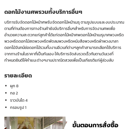
ดอกไม้
งานศพ
รวมทั้ง
บริการ
อื่นๆ
บริการ
รับ
จัด
ดอกไม้
หน้า
ศพ
รับ
จัด
ดอกไม้
หน้าเมรุ ตามรูปแบบและงบประมาณ
ตามที่ท่านต้องการ
ทาง
ร้านค้า
ยัง
มี
บริการ
อื่นๆ
สำหรับการ
จัดงาน
ศพ
เพื่อ
อำนวยความสะดวก
แก่
ลูกค้า
ได้แก่
ดอกไม้
หน้า
ศพ
ดอกไม้
หน้า
เมรุมาศ
พวงหรีด
พวงหรีด
ดอกไม้สด
พวงหรีด
พัดลม
พวงหรีด
หนังสือ
พวงหรีด
ผ้า
พวงมาลา
ดอกไม้จันทน์
ช่อดอกไม้
รวมทั้ง
งาน
อี
เวน
ท์
ต่างๆ
ลูกค้า
สามารถ
เลือก
ใช้
บริการ
จาก
ทาง
ร้าน
ใน
ราคาที่เป็นกันเอง
ให้บริการจัดส่งรวดเร็วทันตามวันเวลาี่
กำหนด
ยินดี
ให้คำแนะต่างๆ
งาน
ปราณี
ต
สวย
เพื่อ
เป็นเกียรติ
แก่
ผู้ล่วงลับ
รายละเอียด
ผูก 8
กอ 2
ราวบันได 4
กรอบรูป 1