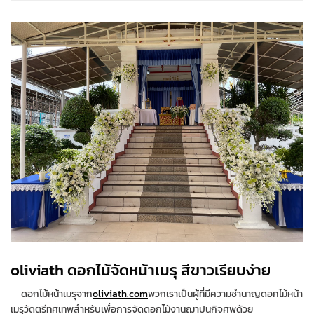
oliviath ดอกไม้จัดหน้าเมรุ สีขาวเรียบง่าย
ดอกไม้
หน้าเมรุ
จาก
oliviath.com
พวกเรา
เป็น
ผู้ที่มีความชำนาญ
ดอกไม้หน้า
เมรุวัดตรีทศเทพ
สำหรับเพื่อการ
จัด
ดอกไม้
งานฌาปนกิจศพ
ด้วย