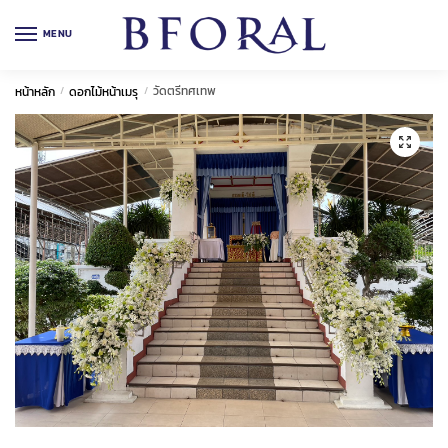
Skip
Skip
to
to
MENU
navigation
content
วัดตรีทศเทพ
หน้าหลัก
/
ดอกไม้หน้าเมรุ
/
🔍