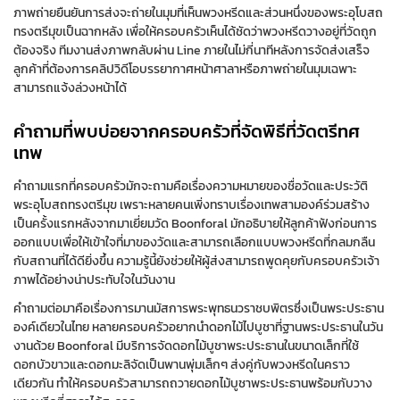
ภาพถ่ายยืนยันการส่งจะถ่ายในมุมที่เห็นพวงหรีดและส่วนหนึ่งของพระอุโบสถ
ทรงตรีมุขเป็นฉากหลัง เพื่อให้ครอบครัวเห็นได้ชัดว่าพวงหรีดวางอยู่ที่วัดถูก
ต้องจริง ทีมงานส่งภาพกลับผ่าน Line ภายในไม่กี่นาทีหลังการจัดส่งเสร็จ
ลูกค้าที่ต้องการคลิปวิดีโอบรรยากาศหน้าศาลาหรือภาพถ่ายในมุมเฉพาะ
สามารถแจ้งล่วงหน้าได้
คำถามที่พบบ่อยจากครอบครัวที่จัดพิธีที่วัดตรีทศ
เทพ
คำถามแรกที่ครอบครัวมักจะถามคือเรื่องความหมายของชื่อวัดและประวัติ
พระอุโบสถทรงตรีมุข เพราะหลายคนเพิ่งทราบเรื่องเทพสามองค์ร่วมสร้าง
เป็นครั้งแรกหลังจากมาเยี่ยมวัด Boonforal มักอธิบายให้ลูกค้าฟังก่อนการ
ออกแบบเพื่อให้เข้าใจที่มาของวัดและสามารถเลือกแบบพวงหรีดที่กลมกลืน
กับสถานที่ได้ดียิ่งขึ้น ความรู้นี้ยังช่วยให้ผู้ส่งสามารถพูดคุยกับครอบครัวเจ้า
ภาพได้อย่างน่าประทับใจในวันงาน
คำถามต่อมาคือเรื่องการมานมัสการพระพุทธนวราชบพิตรซึ่งเป็นพระประธาน
องค์เดียวในไทย หลายครอบครัวอยากนำดอกไม้ไปบูชาที่ฐานพระประธานในวัน
งานด้วย Boonforal มีบริการจัดดอกไม้บูชาพระประธานในขนาดเล็กที่ใช้
ดอกบัวขาวและดอกมะลิจัดเป็นพานพุ่มเล็กๆ ส่งคู่กับพวงหรีดในคราว
เดียวกัน ทำให้ครอบครัวสามารถถวายดอกไม้บูชาพระประธานพร้อมกับวาง