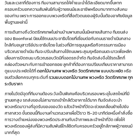
วันและเวลาที่ต้องการ ทีมงานสามารถให้คำแนะนำได้ละเอียดมากขึ้นหาก
ครอบครัวบอกความสัมพันธ์กับผู้วายชนม์และอาชีพหรือบทบาททางสังคม
ของท่าน เพราะการออกแบบพวงหรีดที่สื่อตัวตนของผู้รับนั้นต้องอาศัยข้อมูล
พื้นฐานเหล่านี้
การเดินทางถึงวัดตรีทศเทพในย่านบ้านพานถมนั้นมีหลายเส้นทาง ทีมขนส่ง
ของ Boonforal นิยมใช้ถนนประชาธิปไตยที่เชื่อมต่อกับถนนราชดำเนินกลาง
ใกล้กับอนุสาวรีย์ประชาธิปไตย ในช่วงที่มีการชุมนุมหรือกิจกรรมการเมือง
บริเวณราชดำเนิน ทีมจะปรับเส้นทางใช้ถนนพระสุเมรุหรือถนนตะนาวเพื่อหลีก
เลี่ยงการปิดถนน บริเวณรอบวัดมีที่จอดรถจำกัด ทีมจัดส่งจึงใช้รถเล็กที่
คล่องตัวเหมาะกับการเข้าออกซอย ลูกค้าที่ต้องการเปรียบเทียบราคาสามารถ
ดูแบบประหยัดได้ที่
ดอกไม้งานศพ พวงหรีด วัดตรีทศเทพ แบบประหยัด
หรือ
ชมตัวเลือกครบทุกระดับที่
รวมแบบดอกไม้งานศพ พวงหรีด วัดตรีทศเทพ ทุก
ระดับราคา
ภายในวัดมีจุดที่ทีมงานต้องระวังเป็นพิเศษคือบริเวณรอบพระอุโบสถใหม่ที่มี
ฐานยกสูง รถส่งของไม่สามารถเข้าใกล้ตัวอาคารได้มาก ทีมจัดส่งจะนำ
พวงหรีดมาวางที่จุดรับของของวัด แล้วเจ้าหน้าที่วัดจะช่วยเคลื่อนย้ายไปยัง
ศาลาสวด ขั้นตอนนี้ทีมงานคำนวณเวลาเผื่อไว้ราว 15-20 นาทีต่อหนึ่งคำสั่งซื้อ
การวางตำแหน่งของพวงหรีดประสานกับเจ้าภาพและเจ้าหน้าที่วัด เพื่อให้
พวงหรีดของผู้ส่งที่มีความสัมพันธ์ใกล้ชิดกับครอบครัวอยู่ใกล้ภาพผู้วายชนม์
มากที่สุด