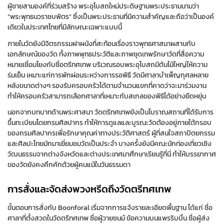
ผู้ชายสามองค์ที่ร่วมสร้าง พระอุโบสถใหม่ประดิษฐานพระประธานนามว่า
“พระพุทธนวราชบพิตร” ซึ่งเป็นพระประธานที่มีความสำคัญและถือว่าเป็นองค์
เดียวในประเทศไทยที่มีลักษณะเฉพาะแบบนี้
ภายในวัดยังมีจิตรกรรมฝาผนังที่สะท้อนเรื่องราวพุทธศาสนาผสานกับ
เอกลักษณ์ของวัด ทั้งภาพพุทธประวัติและภาพชุดเทพรักษาวัดที่สื่อความ
หมายเชื่อมโยงกับชื่อตรีทศเทพ บริเวณรอบพระอุโบสถมีต้นไม้ใหญ่ให้ความ
ร่มเย็น เหมาะแก่การพักผ่อนระหว่างการรอพิธี วัดมีศาลาบำเพ็ญกุศลหลาย
หลังขนาดต่างๆ รองรับครอบครัวได้ตามจำนวนแขกที่คาดว่าจะมาร่วมงาน
ทำให้ครอบครัวสามารถเลือกศาลาที่เหมาะกับสเกลของพิธีได้อย่างยืดหยุ่น
นอกจากบทบาทด้านพระศาสนา วัดตรีทศเทพยังเป็นโบราณสถานที่ได้รับการ
ขึ้นทะเบียนโดยกรมศิลปากร ทำให้การดูแลและบูรณะวัดต้องอยู่ภายใต้กรอบ
ของกรมศิลปากรเพื่อรักษาคุณค่าทางประวัติศาสตร์ ผู้ที่สนใจสถาปัตยกรรม
และศิลปะไทยมักมาเยี่ยมชมวัดเป็นประจำ บางครั้งยังมีคณะนักท่องเที่ยวเชิง
วัฒนธรรมจากต่างจังหวัดและต่างประเทศมาศึกษาเรียนรู้ที่นี่ ทำให้บรรยากาศ
ของวัดยังคงคึกคักด้วยผู้คนแม้ในวันธรรมดา
การสั่งและจัดส่งพวงหรีดถึงวัดตรีทศเทพ
ขั้นตอนการสั่งกับ Boonforal เริ่มจากการแจ้งรายละเอียดพื้นฐาน ได้แก่ ชื่อ
ศาลาที่ตั้งสวดในวัดตรีทศเทพ ชื่อผู้วายชนม์ ข้อความบนแพรริบบิ้น ชื่อผู้ส่ง