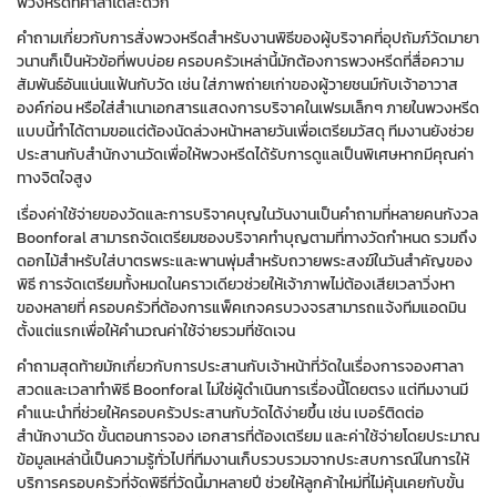
พวงหรีดที่ศาลาได้สะดวก
คำถามเกี่ยวกับการสั่งพวงหรีดสำหรับงานพิธีของผู้บริจาคที่อุปถัมภ์วัดมายา
วนานก็เป็นหัวข้อที่พบบ่อย ครอบครัวเหล่านี้มักต้องการพวงหรีดที่สื่อความ
สัมพันธ์อันแน่นแฟ้นกับวัด เช่น ใส่ภาพถ่ายเก่าของผู้วายชนม์กับเจ้าอาวาส
องค์ก่อน หรือใส่สำเนาเอกสารแสดงการบริจาคในเฟรมเล็กๆ ภายในพวงหรีด
แบบนี้ทำได้ตามขอแต่ต้องนัดล่วงหน้าหลายวันเพื่อเตรียมวัสดุ ทีมงานยังช่วย
ประสานกับสำนักงานวัดเพื่อให้พวงหรีดได้รับการดูแลเป็นพิเศษหากมีคุณค่า
ทางจิตใจสูง
เรื่องค่าใช้จ่ายของวัดและการบริจาคบุญในวันงานเป็นคำถามที่หลายคนกังวล
Boonforal สามารถจัดเตรียมซองบริจาคทำบุญตามที่ทางวัดกำหนด รวมถึง
ดอกไม้สำหรับใส่บาตรพระและพานพุ่มสำหรับถวายพระสงฆ์ในวันสำคัญของ
พิธี การจัดเตรียมทั้งหมดในคราวเดียวช่วยให้เจ้าภาพไม่ต้องเสียเวลาวิ่งหา
ของหลายที่ ครอบครัวที่ต้องการแพ็คเกจครบวงจรสามารถแจ้งทีมแอดมิน
ตั้งแต่แรกเพื่อให้คำนวณค่าใช้จ่ายรวมที่ชัดเจน
คำถามสุดท้ายมักเกี่ยวกับการประสานกับเจ้าหน้าที่วัดในเรื่องการจองศาลา
สวดและเวลาทำพิธี Boonforal ไม่ใช่ผู้ดำเนินการเรื่องนี้โดยตรง แต่ทีมงานมี
คำแนะนำที่ช่วยให้ครอบครัวประสานกับวัดได้ง่ายขึ้น เช่น เบอร์ติดต่อ
สำนักงานวัด ขั้นตอนการจอง เอกสารที่ต้องเตรียม และค่าใช้จ่ายโดยประมาณ
ข้อมูลเหล่านี้เป็นความรู้ทั่วไปที่ทีมงานเก็บรวบรวมจากประสบการณ์ในการให้
บริการครอบครัวที่จัดพิธีที่วัดนี้มาหลายปี ช่วยให้ลูกค้าใหม่ที่ไม่คุ้นเคยกับขั้น