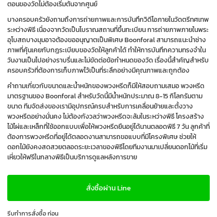
ตอนของวัดไม่ต้องเริ่มต้นจากศูนย์
บางครอบครัวยังถามถึงการถ่ายภาพและการบันทึกวิดีโอภายในวัดตรีทศเทพ
ระหว่างพิธี เนื่องจากวัดเป็นโบราณสถานที่ขึ้นทะเบียน การถ่ายภาพภายในพระ
อุโบสถบางมุมอาจต้องขออนุญาตเป็นพิเศษ Boonforal สามารถแนะนำช่าง
ภาพที่คุ้นเคยกับกฎระเบียบของวัดให้ลูกค้าได้ ทำให้การบันทึกความทรงจำใน
วันงานเป็นไปอย่างราบรื่นและไม่ขัดต่อข้อกำหนดของวัด เรื่องนี้สำคัญสำหรับ
ครอบครัวที่ต้องการเก็บภาพไว้เป็นที่ระลึกอย่างมีคุณภาพและถูกต้อง
คำถามเกี่ยวกับขนาดและน้ำหนักของพวงหรีดก็มีให้สอบถามเสมอ พวงหรีด
มาตรฐานของ Boonforal สำหรับวัดนี้มีน้ำหนักประมาณ 8-15 กิโลกรัมตาม
ขนาด ทีมจัดส่งของเรามีอุปกรณ์ครบสำหรับการเคลื่อนย้ายและตั้งวาง
พวงหรีดอย่างมั่นคง ไม่ต้องกังวลว่าพวงหรีดจะล้มในระหว่างพิธี โครงสร้าง
ไม้ไผ่และเหล็กที่ใช้ออกแบบเพื่อให้พวงหรีดยืนอยู่ได้นานตลอดพิธี 7 วัน ลูกค้าที่
ต้องการพวงหรีดที่อยู่ได้ตลอดงานสามารถขอแบบที่มีโครงพิเศษ ช่วยให้
ดอกไม้ยังคงสดสวยตลอดระยะเวลาของพิธีโดยทีมงานมาเปลี่ยนดอกไม้ที่เริ่ม
เหี่ยวให้ฟรีในกลางพิธีเป็นบริการดูแลหลังการขาย
สั่งซื้อผ่าน Line
รีบทำการสั่งซื้อ ก่อน