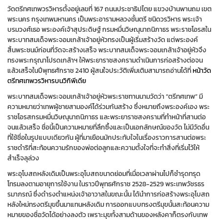
วัดตรีทศเทพวรวิหารตั้งอยู่เลขที่ 167 ถนนประชาธิปไตย แขวงบ้านพานถม เขต
พระนคร กรุงเทพมหานคร เป็นพระอารามหลวงชั้นตรี ชนิดวรวิหาร พระเจ้า
บรมวงศ์เธอ พระองค์เจ้าสุประดิษฐ์ กรมหมื่นวิษณุนาถนิภาธร พระราชโอรสใน
พระบาทสมเด็จพระจอมเกล้าเจ้าอยู่หัวทรงเป็นผู้เริ่มสร้างวัด แต่พระองค์
สิ้นพระชนม์ก่อนที่วัดจะสร้างเสร็จ พระบาทสมเด็จพระจอมเกล้าเจ้าอยู่หัวจึง
ทรงพระกรุณาโปรดเกล้าฯ ให้พระยาราชสงครามดำเนินการก่อสร้างต่อจน
แล้วเสร็จในปีพุทธศักราช 2410 ผู้สนใจประวัติเพิ่มเติมสามารถอ่านได้ที่
หน้าวัด
ตรีทศเทพวรวิหารบนวิกิพีเดีย
พระบาทสมเด็จพระจอมเกล้าเจ้าอยู่หัวพระราชทานนามวัดว่า “ตรีทศเทพ” มี
ความหมายว่าเทพผู้ชายสามองค์ได้ร่วมกันสร้าง ซึ่งหมายถึงพระองค์เอง พระ
ราชโอรสกรมหมื่นวิษณุนาถนิภาธร และพระยาราชสงครามที่ทำหน้าที่สานต่อ
จนแล้วเสร็จ ชื่อนี้เป็นความหมายที่ลึกซึ้งและเป็นเอกลักษณ์ของวัด ไม่มีวัดอื่น
ที่ใช้ชื่อในรูปแบบเดียวกัน ผู้ที่มาเยือนมักประทับใจในเรื่องราวการสานต่อพระ
ราชดำริที่สะท้อนความรักของพ่อต่อลูกและความตั้งใจที่จะทำสิ่งที่เริ่มไว้ให้
สำเร็จลุล่วง
พระอุโบสถหลังเดิมเป็นพระอุโบสถขนาดย่อมที่เมื่อเวลาผ่านไปก็ชำรุดทรุด
โทรมลงตามอายุการใช้งาน ในราวปีพุทธศักราช 2528-2529 พระเทพวัชรธร
รมาภรณ์ ซึ่งดำรงตำแหน่งเจ้าอาวาสในขณะนั้น ได้นำการก่อสร้างพระอุโบสถ
หลังใหม่ทรงตรีมุขขึ้นมาแทนหลังเดิม การออกแบบทรงตรีมุขนั้นสะท้อนความ
หมายของชื่อวัดได้อย่างลงตัว เพราะมุขทั้งสามด้านของหลังคาก็ตรงกับเทพ