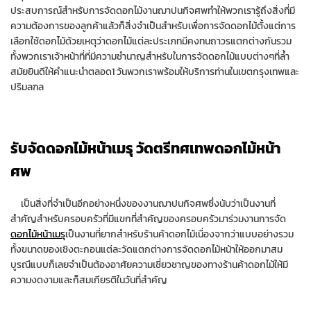
ประสบการณ์
สำหรับการ
จัด
ดอกไม้
งานฌาปนกิจศพ
ทำให้
พวกเรา
รู้
ถึง
สิ่งที่มี
ความต้องการ
ของ
ลูกค้า
แล้วก็
สิ่งจำเป็น
สำหรับเพื่อการ
จัด
ดอกไม้
ตั้งแต่
การ
เลือก
ใช้
ดอกไม้
ด้วยเหตุว่า
ดอกไม้
แต่ละ
ประเภท
มี
คงทนถาวร
แตกต่างกัน
รวม
ทั้ง
พวกเรา
เจ้าหน้าที่
ที่
มี
ความชำนาญ
สำหรับในการ
จัด
ดอกไม้
แบบ
ต่างๆ
ที่
ล้ำ
สมัย
ยินดี
ให้คำแนะนำ
ตลอด
1 วัน
พวกเรา
พร้อม
ให้บริการ
ท่าน
ใน
เขตกรุงเทพและ
ปริมลฑล
รับ
จัด
ดอกไม้
หน้า
เมรุ วัดตรีทศเทพ
ดอกไม้หน้า
ศพ
เป็น
สิ่งที่จำเป็น
อีกอย่างหนึ่ง
ของ
งานฌาปนกิจศพ
ซึ่ง
นับว่าเป็น
งาน
ที่
สำคัญ
สำหรับ
ครอบครัว
ที่
มี
แขก
ที่
สำคัญ
ของ
ครอบครัว
มาร่วม
งาน
การจัด
ดอกไม้
หน้า
เมรุ
เป็น
งาน
ที่
ยาก
สำหรับ
ร้านค้า
ดอกไม้
เนื่องจากว่า
แบบอย่าง
รวม
ทั้ง
ขนาด
ของ
เชิงตะกอน
แต่ละ
วัด
แตกต่าง
การจัด
ดอกไม้
หน้า
ให้ออก
มา
สม
บู
รณื
แบบ
ก็เลย
จำเป็นต้อง
อาศัย
ความเชี่ยวชาญ
ของ
ทาง
ร้านค้า
ดอกไม้
ให้มี
ความงดงาม
และก็
สมเกียรติ
ใน
วันที่
สำคัญ