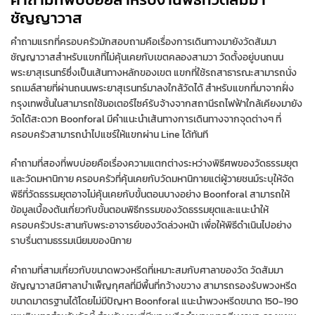
ชัญญาวาส
คำถามแรกที่ครอบครัวมักสอบถามคือเรื่องการเดินทางมายังวัดสัมมา
ชัญญาวาสสำหรับแขกที่ไม่คุ้นเคยกับเขตคลองสามวา วัดตั้งอยู่บนถนน
พระยาสุเรนทร์ซึ่งเป็นเส้นทางหลักของเขต แขกที่ใช้รถสาธารณะสามารถนั่ง
รถเมล์สายที่ผ่านถนนพระยาสุเรนทร์มาลงใกล้วัดได้ สำหรับแขกที่มาจากฝั่ง
กรุงเทพชั้นในสามารถใช้มอเตอร์ไซค์รับจ้างจากสถานีรถไฟฟ้าใกล้เคียงมายัง
วัดได้สะดวก Boonforal มีคำแนะนำเส้นทางการเดินทางจากจุดต่างๆ ที่
ครอบครัวสามารถนำไปแชร์ให้แขกผ่าน Line ได้ทันที
คำถามที่สองที่พบบ่อยคือเรื่องความแตกต่างระหว่างพิธีศพของวัดธรรมยุต
และวัดมหานิกาย ครอบครัวที่คุ้นเคยกับวัดมหานิกายแต่ผู้วายชนม์ระบุให้จัด
พิธีที่วัดธรรมยุตอาจไม่คุ้นเคยกับขั้นตอนบางอย่าง Boonforal สามารถให้
ข้อมูลเบื้องต้นเกี่ยวกับขั้นตอนพิธีกรรมของวัดธรรมยุตและแนะนำให้
ครอบครัวประสานกับพระอาจารย์ของวัดล่วงหน้า เพื่อให้พิธีดำเนินไปอย่าง
ราบรื่นตามธรรมเนียมของนิกาย
คำถามที่สามเกี่ยวกับขนาดพวงหรีดที่เหมาะสมกับศาลาของวัด วัดสัมมา
ชัญญาวาสมีศาลาบำเพ็ญกุศลที่มีพื้นที่กว้างขวาง สามารถรองรับพวงหรีด
ขนาดมาตรฐานได้โดยไม่มีปัญหา Boonforal แนะนำพวงหรีดขนาด 150-190