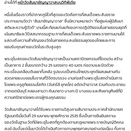
อ่านได้ที่
หน้าวัดสัมมาชัญญาวาสบนวิกิพีเดีย
หนึ่งในเรื่องราวที่น่าภาคภูมิใจที่สุดของวัดคือการที่สมเด็จพระสังฆราช
ประทานนามวัดว่า “สัมมาชัญญาวาส” ซึ่งมีความหมายว่า “ที่อยู่แห่งผู้มีสัมมา
สติและความรู้ตัวดี” นามนี้สะท้อนแก่นแท้ของการปฏิบัติธรรมในสายธรรมยุตที่
เน้นสมาธิและวิปัสสนากรรมฐาน การที่สมเด็จพระสังฆราชพระราชทานนามให้
แสดงถึงความสำคัญของวัดในสายคณะสงฆ์ธรรมยุตของไทยและการ
ยอมรับคุณค่าของวัดในระดับสูงสุด
พระอุโบสถของวัดสัมมาชัญญาวาสเป็นงานสถาปัตยกรรมที่โดดเด่น สร้าง
เป็นอาคาร 2 ชั้นขนาดกว้าง 25 เมตรยาว 40 เมตร ก่อฉาบและปิดด้วย
กระเบื้องเคลือบดินเผาทั้งหลัง รูปแบบเป็นทรงไทยประยุกต์ผสมผสานกับ
ลวดลายแบบขอมโบราณที่วิจิตรบรรจง งานก่อสร้างพระอุโบสถดำเนินการ
โดยพระครูอุทัยธรรมโสภิต (จันทร์ลี อุทคฺโค) อดีตเจ้าอาวาส ร่วมกับประชาชน
จากเขตมีนบุรี คลองสามวา คันนายาว บางกะปิ บางเขน และศิษยานุศิษย์ที่มี
ความศรัทธาต่อพระเถรผู้ทรงคุณธรรม
วัดสัมมาชัญญาวาสได้รับพระราชทานวิสุงคามสีมาตามประกาศสำนักนายก
รัฐมนตรีเมื่อวันที่ 29 เมษายน พุทธศักราช 2535 ซึ่งเป็นการยืนยันสถานะ
ของวัดในฐานะวัดที่มีพระอุโบสถที่ถูกต้องตามกฎหมายพระราชบัญญัติคณะ
สงฆ์ นับตั้งแต่นั้นมาวัดได้ดำเนินกิจการทางพุทธศาสนาอย่างต่อเนื่อง ทั้งการ