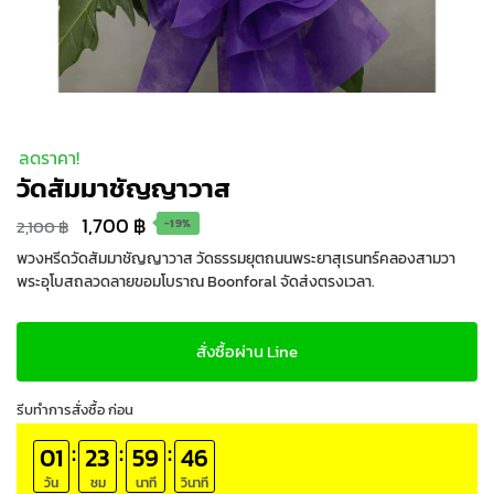
ลดราคา!
วัดสัมมาชัญญาวาส
Original
Current
1,700
฿
2,100
฿
-19%
price
price
พวงหรีดวัดสัมมาชัญญาวาส วัดธรรมยุตถนนพระยาสุเรนทร์คลองสามวา
พระอุโบสถลวดลายขอมโบราณ Boonforal จัดส่งตรงเวลา.
was:
is:
2,100 ฿.
1,700 ฿.
สั่งซื้อผ่าน Line
รีบทำการสั่งซื้อ ก่อน
:
:
:
01
23
59
45
วัน
ชม
นาที
วินาที