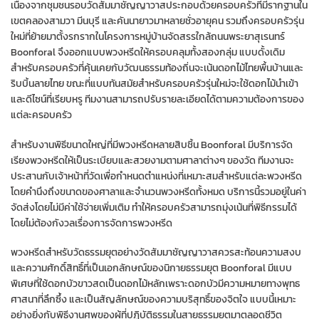
เนื่องจากชุมชนรอบวัดสัมมาชัญญาวาสประกอบด้วยครอบครัวที่มีรากฐานใน
เขตคลองสามวา มีนบุรี และคันนายาวมาหลายชั่วอายุคน รวมถึงครอบครัวรุ่น
ใหม่ที่ย้ายมาตั้งรกรากในโครงการหมู่บ้านจัดสรรใกล้ถนนพระยาสุเรนทร์
Boonforal จึงออกแบบพวงหรีดให้ครอบคลุมทั้งสองกลุ่ม แบบดั้งเดิม
สำหรับครอบครัวที่คุ้นเคยกับวัฒนธรรมท้องถิ่นจะเน้นดอกไม้ไทยพื้นบ้านและ
ริบบิ้นลายไทย ขณะที่แบบทันสมัยสำหรับครอบครัวรุ่นใหม่จะใช้ดอกไม้นำเข้า
และดีไซน์ที่เรียบหรู ทีมงานสามารถปรับรายละเอียดได้ตามความต้องการของ
แต่ละครอบครัว
สำหรับงานพิธีขนาดใหญ่ที่มีพวงหรีดหลายสิบชิ้น Boonforal มีบริการจัด
เรียงพวงหรีดให้เป็นระเบียบและสวยงามตามศาลาต่างๆ ของวัด ทีมงานจะ
ประสานกับเจ้าหน้าที่วัดเพื่อกำหนดตำแหน่งที่เหมาะสมสำหรับแต่ละพวงหรีด
โดยคำนึงถึงขนาดของศาลาและจำนวนพวงหรีดทั้งหมด บริการนี้รวมอยู่ในค่า
จัดส่งโดยไม่มีค่าใช้จ่ายเพิ่มเติม ทำให้ครอบครัวสามารถมุ่งเน้นที่พิธีกรรมได้
โดยไม่ต้องกังวลเรื่องการจัดการพวงหรีด
พวงหรีดสำหรับวัดธรรมยุตอย่างวัดสัมมาชัญญาวาสควรสะท้อนความสงบ
และความศักดิ์สิทธิ์ที่เป็นเอกลักษณ์ของนิกายธรรมยุต Boonforal มีแบบ
พิเศษที่ใช้ดอกบัวขาวสดเป็นดอกไม้หลักเพราะดอกบัวมีความหมายทางพุทธ
ศาสนาที่ลึกซึ้ง และเป็นสัญลักษณ์ของความบริสุทธิ์ของจิตใจ แบบนี้เหมาะ
อย่างยิ่งกับพิธีงานศพของผู้ที่ปฏิบัติธรรมในสายธรรมยุตมาตลอดชีวิต