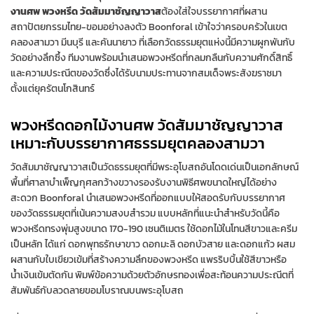
งานศพ พวงหรีด วัดสัมมาชัญญาวาส
ต้องใส่ใจบรรยากาศที่ผสาน
สถาปัตยกรรมไทย-ขอมอย่างลงตัว Boonforal เข้าใจว่าครอบครัวในเขต
คลองสามวา มีนบุรี และคันนายาว ที่เลือกวัดธรรมยุตแห่งนี้มีความผูกพันกับ
วัดอย่างลึกซึ้ง ทีมงานพร้อมนำเสนอพวงหรีดที่กลมกลืนกับความศักดิ์สิทธิ์
และความประณีตของวัดซึ่งได้รับนามประทานจากสมเด็จพระสังฆราชมา
ตั้งแต่ยุครัตนโกสินทร์
พวงหรีดดอกไม้งานศพ วัดสัมมาชัญญาวาส
เหมาะกับบรรยากาศธรรมยุตคลองสามวา
วัดสัมมาชัญญาวาสเป็นวัดธรรมยุตที่มีพระอุโบสถอันโดดเด่นเป็นเอกลักษณ์
พื้นที่ศาลาบำเพ็ญกุศลกว้างขวางรองรับงานพิธีศพขนาดใหญ่ได้อย่าง
สะดวก Boonforal นำเสนอพวงหรีดที่ออกแบบให้สอดรับกับบรรยากาศ
ของวัดธรรมยุตที่เน้นความสงบสำรวม แบบหลักที่แนะนำสำหรับวัดนี้คือ
พวงหรีดทรงพุ่มสูงขนาด 170-190 เซนติเมตร ใช้ดอกไม้ในโทนสีขาวและครีม
เป็นหลัก ได้แก่ ดอกพุทธรักษาขาว ดอกมะลิ ดอกบัวสาย และดอกแก้ว ผสม
ผสานกับใบเขียวเข้มที่สร้างความลึกของพวงหรีด แพรริบบิ้นใช้สีขาวหรือ
น้ำเงินเข้มตัดกัน พิมพ์ข้อความด้วยตัวอักษรทองเพื่อสะท้อนความประณีตที่
สัมพันธ์กับลวดลายขอมโบราณบนพระอุโบสถ