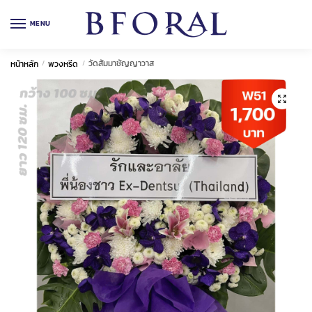
Skip
Skip
to
to
MENU
navigation
content
วัดสัมมาชัญญาวาส
หน้าหลัก
/
พวงหรีด
/
🔍