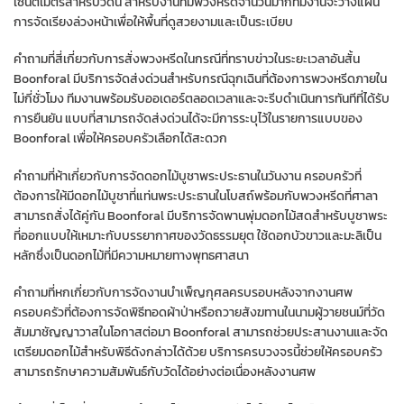
เซนติเมตรสำหรับวัดนี้ สำหรับงานที่มีพวงหรีดจำนวนมากทีมงานจะวางแผน
การจัดเรียงล่วงหน้าเพื่อให้พื้นที่ดูสวยงามและเป็นระเบียบ
คำถามที่สี่เกี่ยวกับการสั่งพวงหรีดในกรณีที่ทราบข่าวในระยะเวลาอันสั้น
Boonforal มีบริการจัดส่งด่วนสำหรับกรณีฉุกเฉินที่ต้องการพวงหรีดภายใน
ไม่กี่ชั่วโมง ทีมงานพร้อมรับออเดอร์ตลอดเวลาและจะรีบดำเนินการทันทีที่ได้รับ
การยืนยัน แบบที่สามารถจัดส่งด่วนได้จะมีการระบุไว้ในรายการแบบของ
Boonforal เพื่อให้ครอบครัวเลือกได้สะดวก
คำถามที่ห้าเกี่ยวกับการจัดดอกไม้บูชาพระประธานในวันงาน ครอบครัวที่
ต้องการให้มีดอกไม้บูชาที่แท่นพระประธานในโบสถ์พร้อมกับพวงหรีดที่ศาลา
สามารถสั่งได้คู่กัน Boonforal มีบริการจัดพานพุ่มดอกไม้สดสำหรับบูชาพระ
ที่ออกแบบให้เหมาะกับบรรยากาศของวัดธรรมยุต ใช้ดอกบัวขาวและมะลิเป็น
หลักซึ่งเป็นดอกไม้ที่มีความหมายทางพุทธศาสนา
คำถามที่หกเกี่ยวกับการจัดงานบำเพ็ญกุศลครบรอบหลังจากงานศพ
ครอบครัวที่ต้องการจัดพิธีทอดผ้าป่าหรือถวายสังฆทานในนามผู้วายชนม์ที่วัด
สัมมาชัญญาวาสในโอกาสต่อมา Boonforal สามารถช่วยประสานงานและจัด
เตรียมดอกไม้สำหรับพิธีดังกล่าวได้ด้วย บริการครบวงจรนี้ช่วยให้ครอบครัว
สามารถรักษาความสัมพันธ์กับวัดได้อย่างต่อเนื่องหลังงานศพ