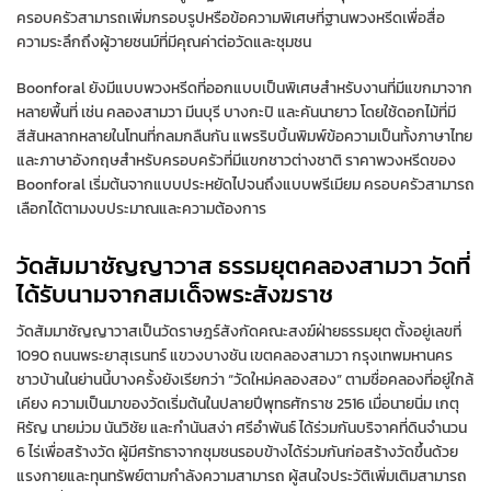
ครอบครัวสามารถเพิ่มกรอบรูปหรือข้อความพิเศษที่ฐานพวงหรีดเพื่อสื่อ
ความระลึกถึงผู้วายชนม์ที่มีคุณค่าต่อวัดและชุมชน
Boonforal ยังมีแบบพวงหรีดที่ออกแบบเป็นพิเศษสำหรับงานที่มีแขกมาจาก
หลายพื้นที่ เช่น คลองสามวา มีนบุรี บางกะปิ และคันนายาว โดยใช้ดอกไม้ที่มี
สีสันหลากหลายในโทนที่กลมกลืนกัน แพรริบบิ้นพิมพ์ข้อความเป็นทั้งภาษาไทย
และภาษาอังกฤษสำหรับครอบครัวที่มีแขกชาวต่างชาติ ราคาพวงหรีดของ
Boonforal เริ่มต้นจากแบบประหยัดไปจนถึงแบบพรีเมียม ครอบครัวสามารถ
เลือกได้ตามงบประมาณและความต้องการ
วัดสัมมาชัญญาวาส ธรรมยุตคลองสามวา วัดที่
ได้รับนามจากสมเด็จพระสังฆราช
วัดสัมมาชัญญาวาสเป็นวัดราษฎร์สังกัดคณะสงฆ์ฝ่ายธรรมยุต ตั้งอยู่เลขที่
1090 ถนนพระยาสุเรนทร์ แขวงบางชัน เขตคลองสามวา กรุงเทพมหานคร
ชาวบ้านในย่านนี้บางครั้งยังเรียกว่า “วัดใหม่คลองสอง” ตามชื่อคลองที่อยู่ใกล้
เคียง ความเป็นมาของวัดเริ่มต้นในปลายปีพุทธศักราช 2516 เมื่อนายนิ่ม เกตุ
หิรัญ นายม่วม นันวิชัย และกำนันสง่า ศรีอำพันธ์ ได้ร่วมกันบริจาคที่ดินจำนวน
6 ไร่เพื่อสร้างวัด ผู้มีศรัทธาจากชุมชนรอบข้างได้ร่วมกันก่อสร้างวัดขึ้นด้วย
แรงกายและทุนทรัพย์ตามกำลังความสามารถ ผู้สนใจประวัติเพิ่มเติมสามารถ