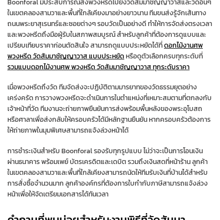
Boonforal มีประสบการณ์ส่งพวงหรีดไปยังวัดสัมมาชัญญาวาสและวัดอื่นๆ
ในเขตคลองสามวาและพื้นที่ใกล้เคียงมาอย่างยาวนาน ทีมขนส่งรู้จักเส้นทาง
ถนนพระยาสุเรนทร์และซอยต่างๆ รอบวัดเป็นอย่างดี ทำให้การจัดส่งตรงเวลา
และพวงหรีดถึงมือผู้รับในสภาพสมบูรณ์ สำหรับลูกค้าที่ต้องการดูแบบและ
เปรียบเทียบราคาก่อนตัดสินใจ สามารถดูแบบประหยัดได้ที่
ดอกไม้งานศพ
พวงหรีด วัดสัมมาชัญญาวาส แบบประหยัด
หรือดูตัวเลือกครบทุกระดับที่
รวมแบบดอกไม้งานศพ พวงหรีด วัดสัมมาชัญญาวาส ทุกระดับราคา
เมื่อพวงหรีดถึงวัด ทีมจัดส่งจะปฏิบัติตามมารยาทของวัดธรรมยุตอย่าง
เคร่งครัด การวางพวงหรีดจะดำเนินการในตำแหน่งที่เหมาะสมตามที่ตกลงกับ
เจ้าหน้าที่วัด ทีมงานจะถ่ายภาพยืนยันการส่งพร้อมพื้นหลังของพระอุโบสถ
หรือศาลาเพื่อส่งกลับให้ครอบครัวได้มีหลักฐานยืนยัน หากครอบครัวต้องการ
ให้ถ่ายภาพในมุมพิเศษสามารถแจ้งล่วงหน้าได้
การชำระเงินสำหรับ Boonforal รองรับทุกรูปแบบ ไม่ว่าจะเป็นการโอนเงิน
ผ่านธนาคาร พร้อมเพย์ บัตรเครดิตและเดบิต รวมถึงเงินสดที่หน้าร้าน ลูกค้า
ในเขตคลองสามวาและพื้นที่ใกล้เคียงสามารถนัดให้ทีมรับเงินที่บ้านได้สำหรับ
การสั่งซื้อจำนวนมาก ลูกค้าองค์กรที่ต้องการใบกำกับภาษีสามารถแจ้งล่วง
หน้าเพื่อให้จัดเตรียมเอกสารได้ทันเวลา
คำถามที่พบบ่อยสำหรับงานพิธีที่วัดสัมมา