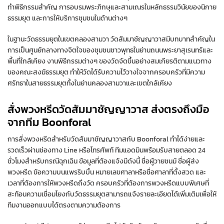
ทำพิธีกรรมสำคัญ การอบรมพระภิกษุและสามเณรในหลักธรรมวินัยของนิกาย
ธรรมยุต และการให้บริการชุมชนในด้านต่างๆ
ในฐานะวัดธรรมยุตในเขตคลองสามวา วัดสัมมาชัญญาวาสมีบทบาทสำคัญใน
การเป็นศูนย์กลางทางจิตใจของชุมชนชาวพุทธในย่านถนนพระยาสุเรนทร์และ
พื้นที่ใกล้เคียง งานพิธีกรรมต่างๆ ของวัดจัดขึ้นอย่างสมเกียรติตามแนวทาง
ของคณะสงฆ์ธรรมยุต ทำให้วัดได้รับความไว้วางใจจากครอบครัวที่มีความ
ศรัทธาในสายธรรมยุตทั้งในย่านคลองสามวาและเขตใกล้เคียง
สั่งพวงหรีดวัดสัมมาชัญญาวาส ส่งตรงถึงมือ
จากทีม Boonforal
การสั่งพวงหรีดสำหรับวัดสัมมาชัญญาวาสกับ Boonforal ทำได้ง่ายและ
รวดเร็วผ่านช่องทาง Line หรือโทรศัพท์ ทีมแอดมินพร้อมรับสายตลอด 24
ชั่วโมงสำหรับกรณีฉุกเฉิน ข้อมูลที่ต้องแจ้งมีดังนี้ ชื่อผู้วายชนม์ ชื่อผู้ส่ง
พวงหรีด ข้อความบนแพรริบบิ้น หมายเลขศาลาหรือชื่อศาลาที่ตั้งสวด และ
เวลาที่ต้องการให้พวงหรีดถึงวัด ครอบครัวที่ต้องการพวงหรีดแบบพิเศษที่
สะท้อนความเชื่อมโยงกับวัดธรรมยุตสามารถแจ้งรายละเอียดได้เพิ่มเติมเพื่อให้
ทีมงานออกแบบได้ตรงตามความต้องการ